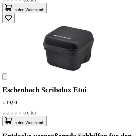
0.0
(0)
0.0
von
In den Warenkorb
5
Sternen.
Eschenbach
Scribolux Etui
€ 19,90
0.0
(0)
0.0
von
In den Warenkorb
5
Sternen.