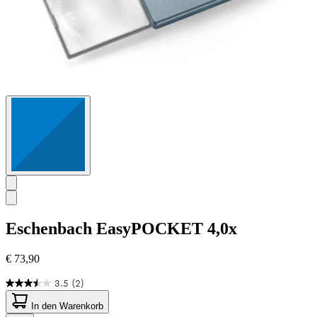
Eschenbach
EasyPOCKET 4,0x
€ 73,90
3.5
(2)
3.5
von
In den Warenkorb
5