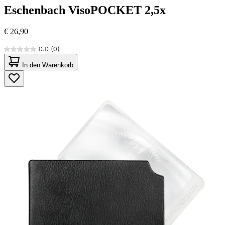
Eschenbach
VisoPOCKET 2,5x
€ 26,90
0.0
(0)
0.0
von
In den Warenkorb
5
Sternen.