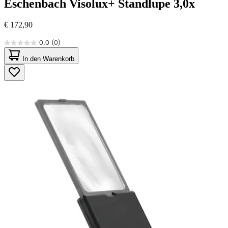
Eschenbach
Visolux+ Standlupe 3,0x
€ 172,90
0.0
(0)
0.0
von
In den Warenkorb
5
Sternen.