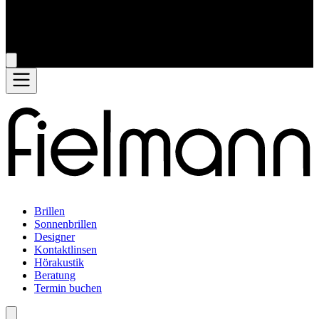
Brillen
Sonnenbrillen
Designer
Kontaktlinsen
Hörakustik
Beratung
Termin buchen