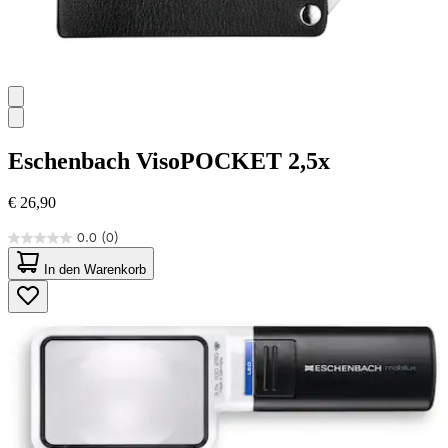
Eschenbach
VisoPOCKET 2,5x
€ 26,90
0.0
(0)
0.0
von
In den Warenkorb
5
Sternen.