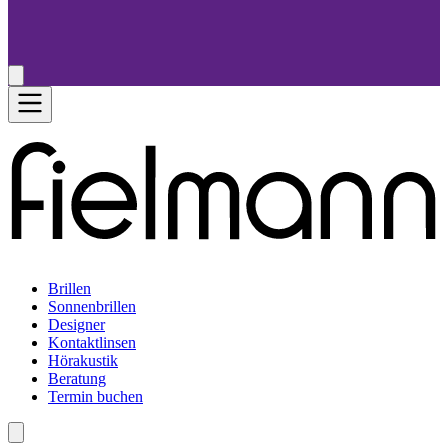
Brillen
Sonnenbrillen
Designer
Kontaktlinsen
Hörakustik
Beratung
Termin buchen