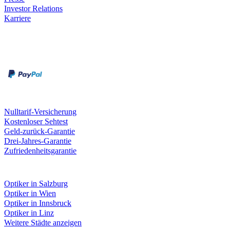
Investor Relations
Karriere
Zahlungsarten
Rechnung
Kreditkarte
Unsere Leistungen
Nulltarif-Versicherung
Kostenloser Sehtest
Geld-zurück-Garantie
Drei-Jahres-Garantie
Zufriedenheitsgarantie
Fielmann in deiner Nähe
Optiker in Salzburg
Optiker in Wien
Optiker in Innsbruck
Optiker in Linz
Weitere Städte anzeigen