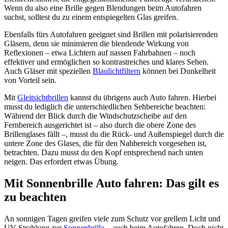
Wenn du also eine Brille gegen Blendungen beim Autofahren
suchst, solltest du zu einem entspiegelten Glas greifen.
Ebenfalls fürs Autofahren geeignet sind Brillen mit polarisierenden
Gläsern, denn sie minimieren die blendende Wirkung von
Reflexionen – etwa Lichtern auf nassen Fahrbahnen – noch
effektiver und ermöglichen so kontrastreiches und klares Sehen.
Auch Gläser mit speziellen
Blaulichtfiltern
können bei Dunkelheit
von Vorteil sein.
Mit
Gleitsichtbrillen
kannst du übrigens auch Auto fahren. Hierbei
musst du lediglich die unterschiedlichen Sehbereiche beachten:
Während der Blick durch die Windschutzscheibe auf den
Fernbereich ausgerichtet ist – also durch die obere Zone des
Brillenglases fällt –, musst du die Rück- und Außenspiegel durch die
untere Zone des Glases, die für den Nahbereich vorgesehen ist,
betrachten. Dazu musst du den Kopf entsprechend nach unten
neigen. Das erfordert etwas Übung.
Mit Sonnenbrille Auto fahren: Das gilt es
zu beachten
An sonnigen Tagen greifen viele zum Schutz vor grellem Licht und
UV-Strahlung zur
Sonnenbrille
– auch beim Autofahren. Doch nicht