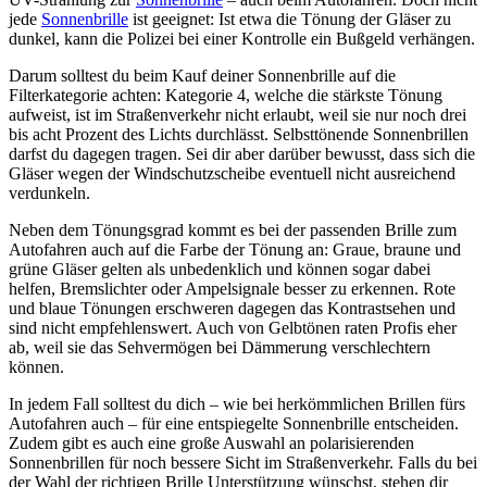
jede
Sonnenbrille
ist geeignet: Ist etwa die Tönung der Gläser zu
dunkel, kann die Polizei bei einer Kontrolle ein Bußgeld verhängen.
Darum solltest du beim Kauf deiner Sonnenbrille auf die
Filterkategorie achten: Kategorie 4, welche die stärkste Tönung
aufweist, ist im Straßenverkehr nicht erlaubt, weil sie nur noch drei
bis acht Prozent des Lichts durchlässt. Selbsttönende Sonnenbrillen
darfst du dagegen tragen. Sei dir aber darüber bewusst, dass sich die
Gläser wegen der Windschutzscheibe eventuell nicht ausreichend
verdunkeln.
Neben dem Tönungsgrad kommt es bei der passenden Brille zum
Autofahren auch auf die Farbe der Tönung an: Graue, braune und
grüne Gläser gelten als unbedenklich und können sogar dabei
helfen, Bremslichter oder Ampelsignale besser zu erkennen. Rote
und blaue Tönungen erschweren dagegen das Kontrastsehen und
sind nicht empfehlenswert. Auch von Gelbtönen raten Profis eher
ab, weil sie das Sehvermögen bei Dämmerung verschlechtern
können.
In jedem Fall solltest du dich – wie bei herkömmlichen Brillen fürs
Autofahren auch – für eine entspiegelte Sonnenbrille entscheiden.
Zudem gibt es auch eine große Auswahl an polarisierenden
Sonnenbrillen für noch bessere Sicht im Straßenverkehr. Falls du bei
der Wahl der richtigen Brille Unterstützung wünschst, stehen dir