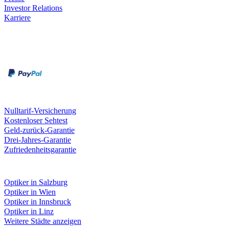
Investor Relations
Karriere
Zahlungsarten
Rechnung
Kreditkarte
Unsere Leistungen
Nulltarif-Versicherung
Kostenloser Sehtest
Geld-zurück-Garantie
Drei-Jahres-Garantie
Zufriedenheitsgarantie
Fielmann in deiner Nähe
Optiker in Salzburg
Optiker in Wien
Optiker in Innsbruck
Optiker in Linz
Weitere Städte anzeigen