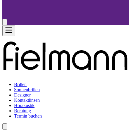
Brillen
Sonnenbrillen
Designer
Kontaktlinsen
Hörakustik
Beratung
Termin buchen