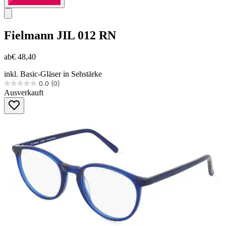
Fielmann
JIL 012 RN
ab
€ 48,40
inkl. Basic-Gläser in Sehstärke
0.0
(0)
0.0
Ausverkauft
von
5
Sternen.