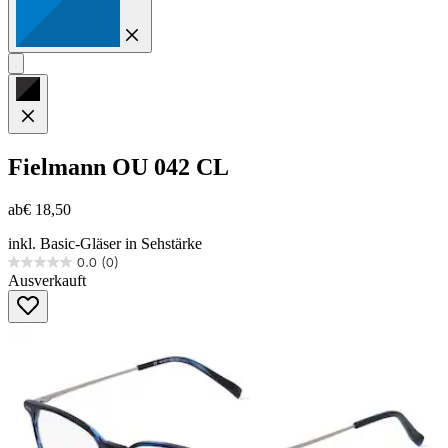
Fielmann
OU 042 CL
ab
€ 18,50
inkl. Basic-Gläser in Sehstärke
0.0
(0)
0.0
Ausverkauft
von
5
Sternen.