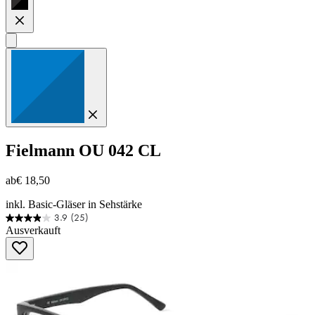
Fielmann
OU 042 CL
ab
€ 18,50
inkl. Basic-Gläser in Sehstärke
3.9
(25)
3.9
Ausverkauft
von
5
Sternen.
25
Bewertungen