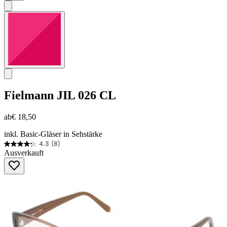
Fielmann
JIL 026 CL
ab
€ 18,50
inkl. Basic-Gläser in Sehstärke
4.3
(8)
4.3
Ausverkauft
von
5
Sternen.
8
Bewertungen