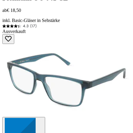
ab
€ 18,50
inkl. Basic-Gläser in Sehstärke
4.3
(17)
4.3
Ausverkauft
von
5
Sternen.
17
Bewertungen