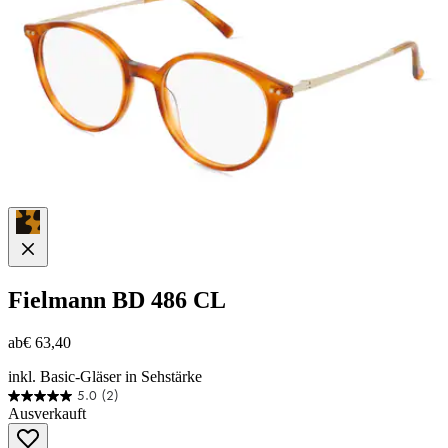
Fielmann
BD 486 CL
ab
€ 63,40
inkl. Basic-Gläser in Sehstärke
5.0
(2)
5.0
Ausverkauft
von
5