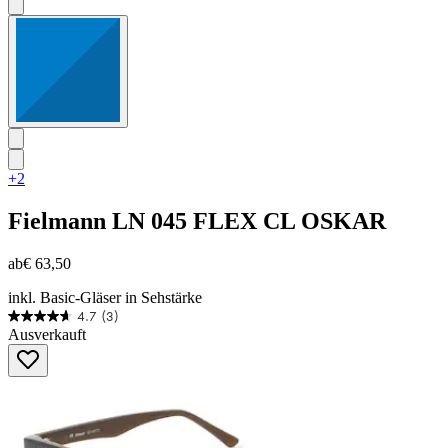
+2
Fielmann
LN 045 FLEX CL OSKAR
ab
€ 63,50
inkl. Basic-Gläser in Sehstärke
4.7
(3)
4.7
Ausverkauft
von
5
Sternen.
3
Bewertungen