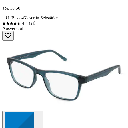
ab
€ 18,50
inkl. Basic-Gläser in Sehstärke
4.4
(21)
4.4
Ausverkauft
von
5
Sternen.
21
Bewertungen