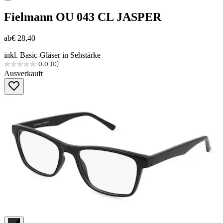
Fielmann
OU 043 CL JASPER
ab
€ 28,40
inkl. Basic-Gläser in Sehstärke
0.0
(0)
0.0
Ausverkauft
von
5
Sternen.