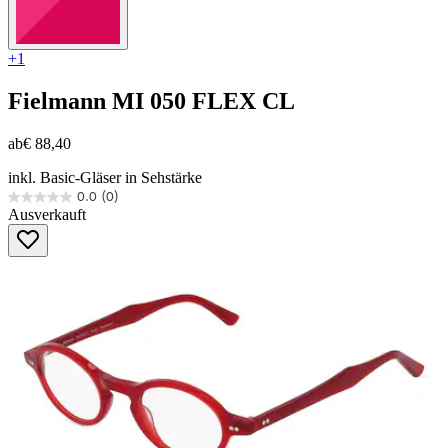
+1
Fielmann
MI 050 FLEX CL
ab
€ 88,40
inkl. Basic-Gläser in Sehstärke
0.0
(0)
0.0
Ausverkauft
von
5
Sternen.