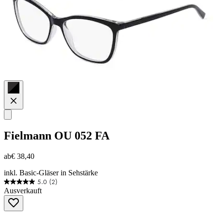
Fielmann
OU 052 FA
ab
€ 38,40
inkl. Basic-Gläser in Sehstärke
5.0
(2)
5.0
Ausverkauft
von
5
Sternen.