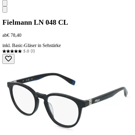
Fielmann
LN 048 CL
ab
€ 78,40
inkl. Basic-Gläser in Sehstärke
5.0
(1)
5.0
von
5
Sternen.
1
Bewertung