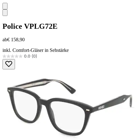
Police
VPLG72E
ab
€ 158,90
inkl. Comfort-Gläser in Sehstärke
0.0
(0)
0.0
von
5
Sternen.