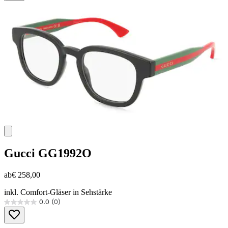
5
Sternen.
Gucci
GG1992O
ab
€ 258,00
inkl. Comfort-Gläser in Sehstärke
0.0
(0)
0.0
von
5