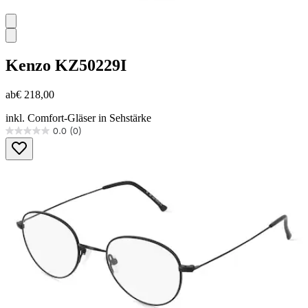
Kenzo
KZ50229I
ab
€ 218,00
inkl. Comfort-Gläser in Sehstärke
0.0
(0)
0.0
von
5
Sternen.