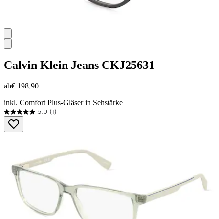
Calvin Klein Jeans
CKJ25631
ab
€ 198,90
inkl. Comfort Plus-Gläser in Sehstärke
5.0
(1)
5.0
von
5
Sternen.
1
Bewertung