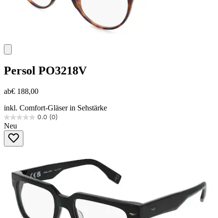
Persol
PO3218V
ab
€ 188,00
inkl. Comfort-Gläser in Sehstärke
0.0
(0)
0.0
Neu
von
5
Sternen.