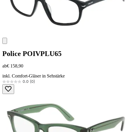
Police
POIVPLU65
ab
€ 158,90
inkl. Comfort-Gläser in Sehstärke
0.0
(0)
0.0
von
5
Sternen.