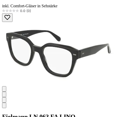
inkl. Comfort-Gläser in Sehstärke
0.0
(0)
0.0
von
5
Sternen.
Fielmann
LN 063 FA LINO