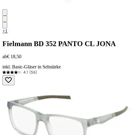
+1
Fielmann
BD 352 PANTO CL JONA
ab
€ 18,50
inkl. Basic-Gläser in Sehstärke
4.1
(56)
4.1
von
5
Sternen.
56
Bewertungen