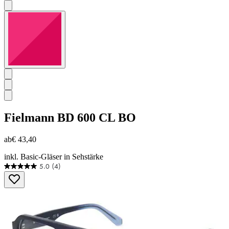
Fielmann
BD 600 CL BO
ab
€ 43,40
inkl. Basic-Gläser in Sehstärke
5.0
(4)
5.0
von
5
Sternen.
4
Bewertungen