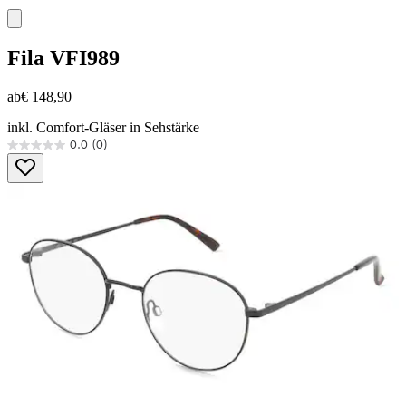
Fila
VFI989
ab
€ 148,90
inkl. Comfort-Gläser in Sehstärke
0.0
(0)
0.0
von
5
Sternen.