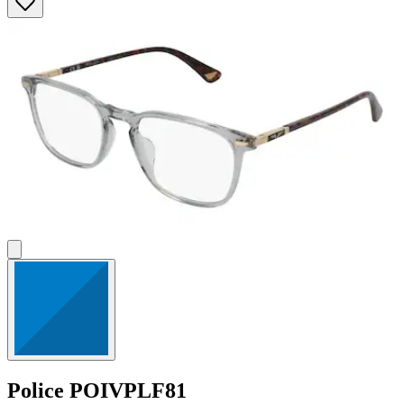
5
Sternen.
Police
POIVPLF81