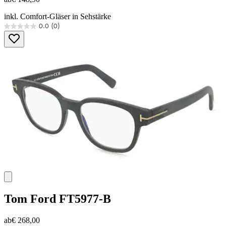
inkl. Comfort-Gläser in Sehstärke
0.0
(0)
0.0
von
5
Sternen.
Tom Ford
FT5977-B
ab
€ 268,00