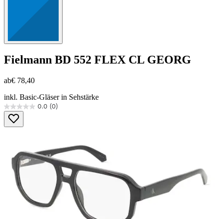
Fielmann
BD 552 FLEX CL GEORG
ab
€ 78,40
inkl. Basic-Gläser in Sehstärke
0.0
(0)
0.0
von
5
Sternen.