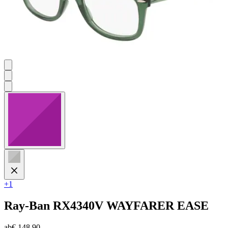
+1
Ray-Ban
RX4340V WAYFARER EASE
ab
€ 148,90