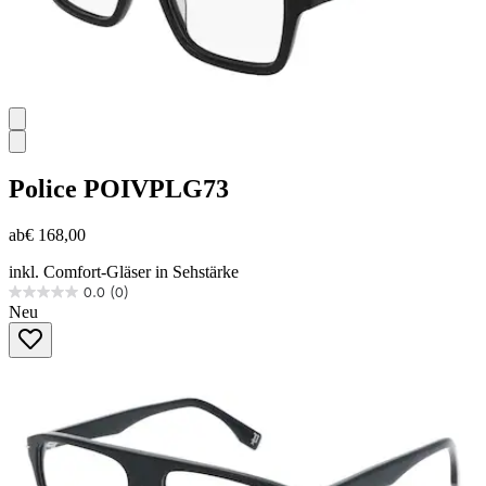
Police
POIVPLG73
ab
€ 168,00
inkl. Comfort-Gläser in Sehstärke
0.0
(0)
0.0
Neu
von
5
Sternen.