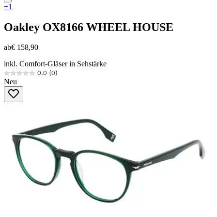
+1
Oakley
OX8166 WHEEL HOUSE
ab
€ 158,90
inkl. Comfort-Gläser in Sehstärke
0.0
(0)
0.0
Neu
von
5
Sternen.