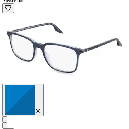
Ausverkauft
von
5
Sternen.