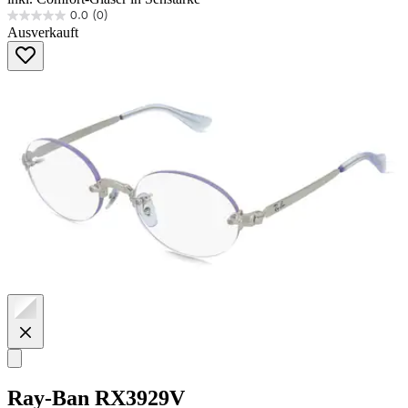
0.0
(0)
0.0
Ausverkauft
von
5
Sternen.
Ray-Ban
RX3929V