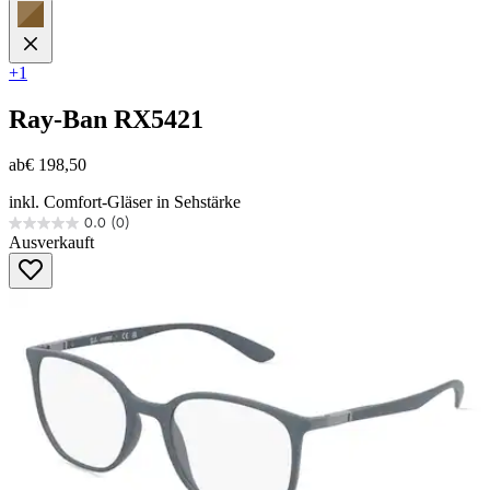
+1
Ray-Ban
RX5421
ab
€ 198,50
inkl. Comfort-Gläser in Sehstärke
0.0
(0)
0.0
Ausverkauft
von
5
Sternen.