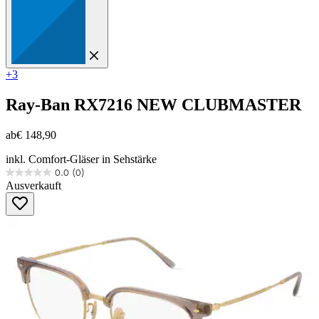
+3
Ray-Ban
RX7216 NEW CLUBMASTER
ab
€ 148,90
inkl. Comfort-Gläser in Sehstärke
0.0
(0)
0.0
Ausverkauft
von
5
Sternen.