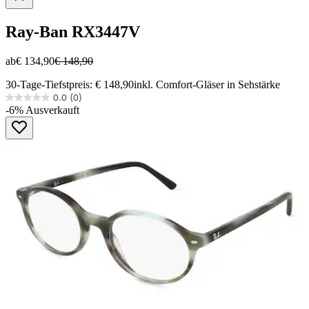
Ray-Ban
RX3447V
ab
€ 134,90
€ 148,90
30-Tage-Tiefstpreis: € 148,90
inkl. Comfort-Gläser in Sehstärke
0.0
(0)
0.0
-6%
Ausverkauft
von
5
Sternen.