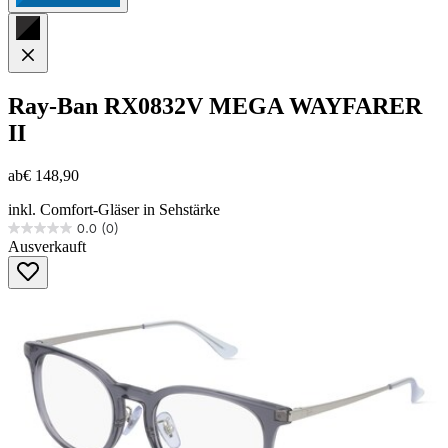
Ray-Ban
RX0832V MEGA WAYFARER
II
ab
€ 148,90
inkl. Comfort-Gläser in Sehstärke
0.0
(0)
0.0
Ausverkauft
von
5
Sternen.