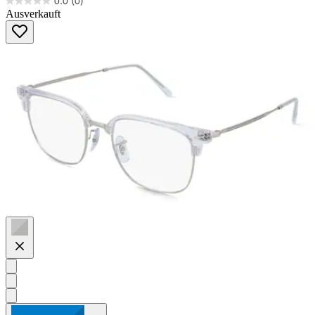
0.0
(0)
0.0
Ausverkauft
von
5
Sternen.