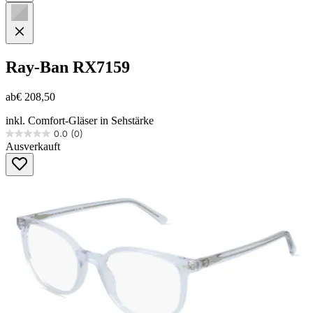
Ray-Ban
RX7159
ab
€ 208,50
inkl. Comfort-Gläser in Sehstärke
0.0
(0)
0.0
Ausverkauft
von
5
Sternen.