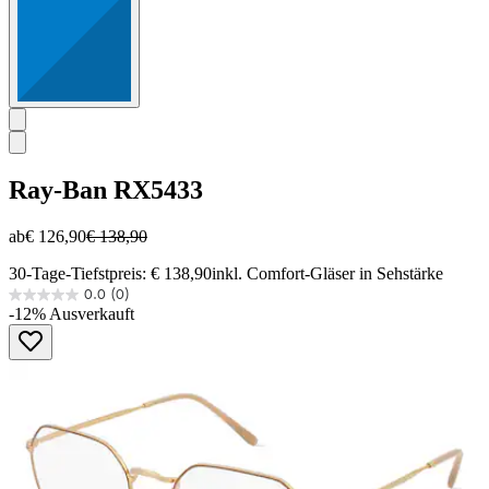
Ray-Ban
RX5433
ab
€ 126,90
€ 138,90
30-Tage-Tiefstpreis: € 138,90
inkl. Comfort-Gläser in Sehstärke
0.0
(0)
0.0
-12%
Ausverkauft
von
5
Sternen.