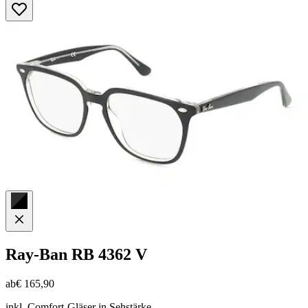
5
Sternen.
Ray-Ban
RB 4362 V
ab
€ 165,90
inkl. Comfort-Gläser in Sehstärke