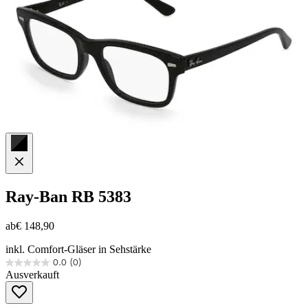
Ray-Ban
RB 5383
ab
€ 148,90
inkl. Comfort-Gläser in Sehstärke
0.0
(0)
0.0
Ausverkauft
von
5
Sternen.