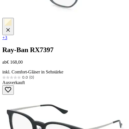
+3
Ray-Ban
RX7397
ab
€ 168,00
inkl. Comfort-Gläser in Sehstärke
0.0
(0)
0.0
Ausverkauft
von
5
Sternen.