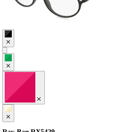
Ray-Ban
RX5429