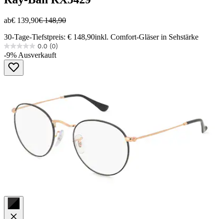
ab
€ 139,90
€ 148,90
30-Tage-Tiefstpreis: € 148,90
inkl. Comfort-Gläser in Sehstärke
0.0
(0)
0.0
-9%
Ausverkauft
von
5
Sternen.