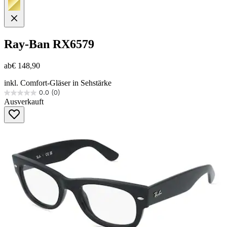
Ray-Ban
RX6579
ab
€ 148,90
inkl. Comfort-Gläser in Sehstärke
0.0
(0)
0.0
Ausverkauft
von
5
Sternen.