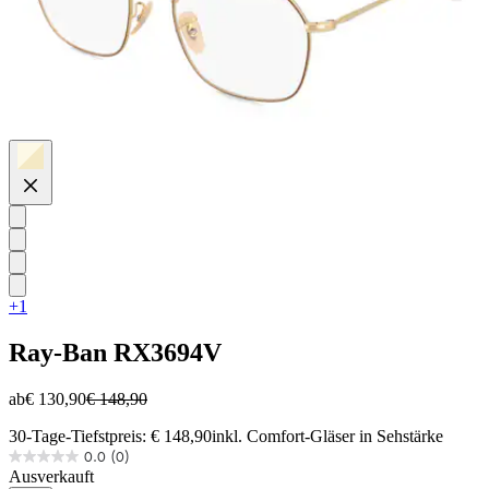
+1
Ray-Ban
RX3694V
ab
€ 130,90
€ 148,90
30-Tage-Tiefstpreis: € 148,90
inkl. Comfort-Gläser in Sehstärke
0.0
(0)
0.0
Ausverkauft
von