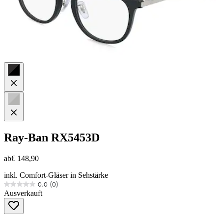
Ray-Ban
RX5453D
ab
€ 148,90
inkl. Comfort-Gläser in Sehstärke
0.0
(0)
0.0
Ausverkauft
von
5
Sternen.