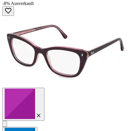
0.0
-8%
Ausverkauft
von
5
Sternen.