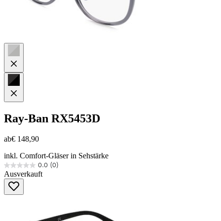
Ray-Ban
RX5453D
ab
€ 148,90
inkl. Comfort-Gläser in Sehstärke
0.0
(0)
0.0
Ausverkauft
von
5
Sternen.