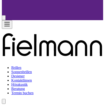
Brillen
Sonnenbrillen
Designer
Kontaktlinsen
Hörakustik
Beratung
Termin buchen