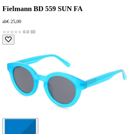
Fielmann
BD 559 SUN FA
ab
€ 25,00
0.0
(0)
0.0
von
5
Sternen.