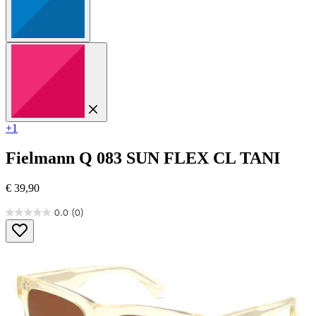
+1
Fielmann
Q 083 SUN FLEX CL TANI
€ 39,90
0.0
(0)
0.0
von
5
Sternen.