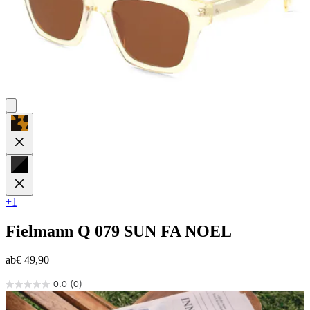
+1
Fielmann
Q 079 SUN FA NOEL
ab
€ 49,90
0.0
(0)
0.0
von