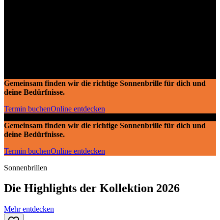
Sonne an, Brille auf
Sonne an, Brille auf
Egal, was du diesen Sommer vorhast: Hier findest du die passende
Sonnenbrille mit 100 % UV-Schutz – schon ab € 18,50 in deiner
Stärke.
Gemeinsam finden wir die richtige Sonnenbrille für dich und
deine Bedürfnisse.
Termin buchen
Online entdecken
Gemeinsam finden wir die richtige Sonnenbrille für dich und
deine Bedürfnisse.
Termin buchen
Online entdecken
Sonnenbrillen
Die Highlights der Kollektion 2026
Mehr entdecken