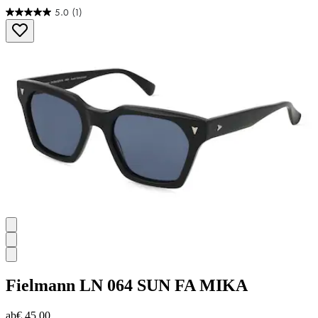
5.0
(1)
5.0
von
5
Sternen.
1
Bewertung
Fielmann
LN 064 SUN FA MIKA
ab
€ 45,00