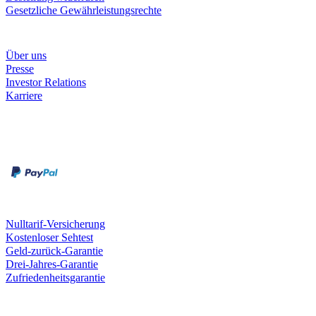
Gesetzliche Gewährleistungsrechte
Unternehmen
Über uns
Presse
Investor Relations
Karriere
Zahlungsarten
Rechnung
Kreditkarte
Unsere Leistungen
Nulltarif-Versicherung
Kostenloser Sehtest
Geld-zurück-Garantie
Drei-Jahres-Garantie
Zufriedenheitsgarantie
Fielmann in deiner Nähe