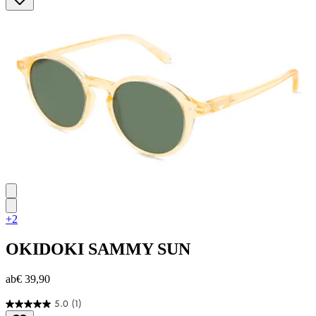
+2
OKIDOKI
SAMMY SUN
ab
€ 39,90
5.0
(1)
5.0