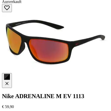
Ausverkauft
von
5
Sternen.
1
Bewertung
Nike
ADRENALINE M EV 1113
€ 59,90