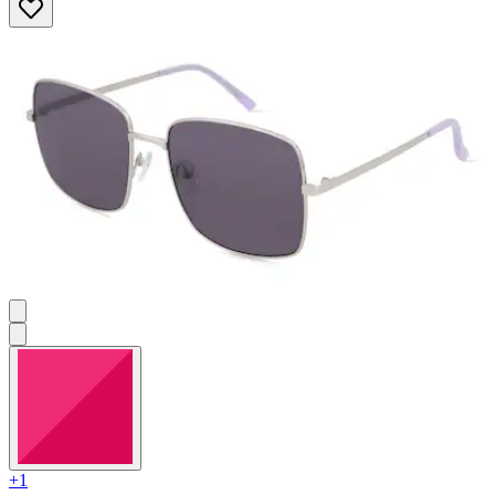
von
5
Sternen.
1
Bewertung
+1