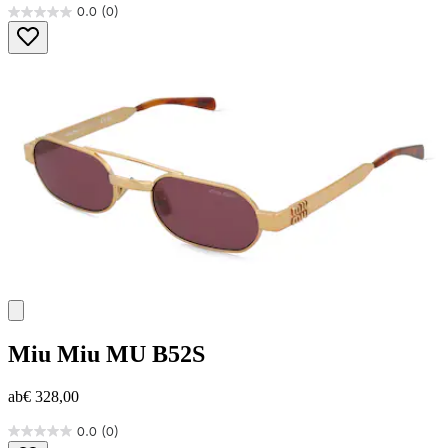
0.0
(0)
0.0
von
5
Sternen.
Miu Miu
MU B52S
ab
€ 328,00
0.0
(0)
0.0