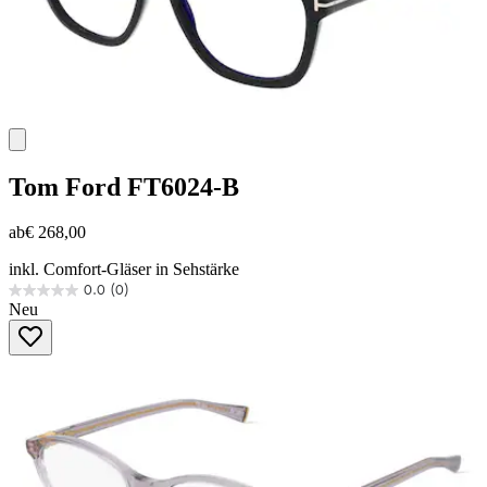
Tom Ford
FT6024-B
ab
€ 268,00
inkl. Comfort-Gläser in Sehstärke
0.0
(0)
0.0
Neu
von
5
Sternen.