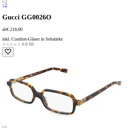
+2
Gucci
GG0026O
ab
€ 218,00
inkl. Comfort-Gläser in Sehstärke
0.0
(0)
0.0
von
5
Sternen.