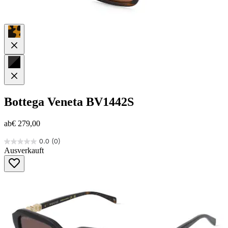
Bottega Veneta
BV1442S
ab
€ 279,00
0.0
(0)
0.0
Ausverkauft
von
5
Sternen.