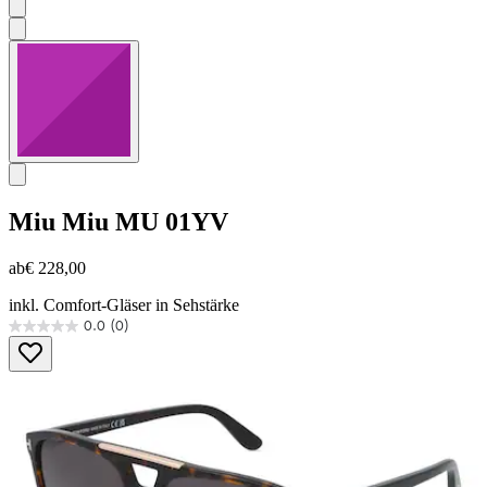
Miu Miu
MU 01YV
ab
€ 228,00
inkl. Comfort-Gläser in Sehstärke
0.0
(0)
0.0
von
5
Sternen.