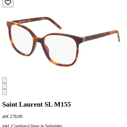
von
5
Sternen.
Saint Laurent
SL M155
ab
€ 278,00
inkl. Comfort-Gläser in Sehstärke