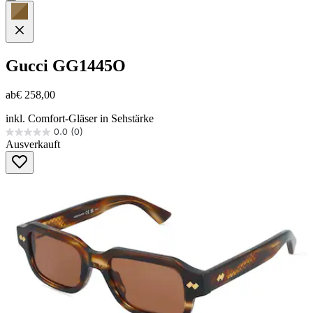
Gucci
GG1445O
ab
€ 258,00
inkl. Comfort-Gläser in Sehstärke
0.0
(0)
0.0
Ausverkauft
von
5
Sternen.