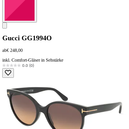
Gucci
GG1994O
ab
€ 248,00
inkl. Comfort-Gläser in Sehstärke
0.0
(0)
0.0
von
5
Sternen.