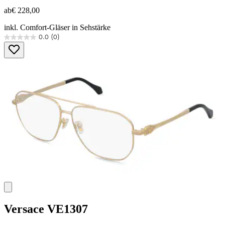
ab
€ 228,00
inkl. Comfort-Gläser in Sehstärke
0.0
(0)
0.0
von
5
Sternen.
Versace
VE1307