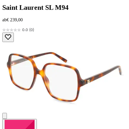
Saint Laurent
SL M94
ab
€ 239,00
0.0
(0)
0.0
von
5
Sternen.