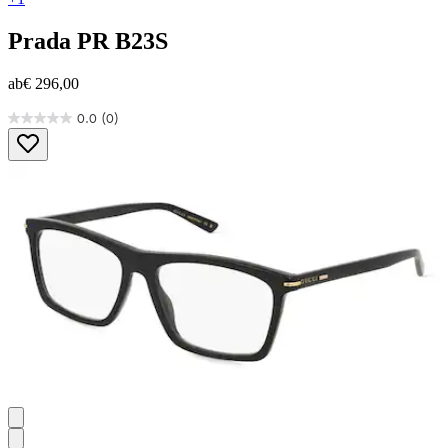
Prada
PR B23S
ab
€ 296,00
0.0
(0)
0.0
von
5
Sternen.