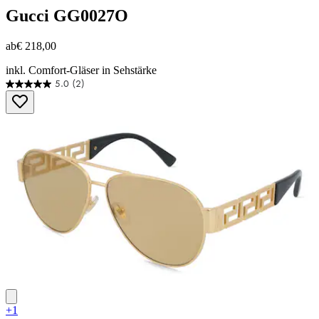
Gucci
GG0027O
ab
€ 218,00
inkl. Comfort-Gläser in Sehstärke
5.0
(2)
5.0
von
5
Sternen.
2
Bewertungen
+1