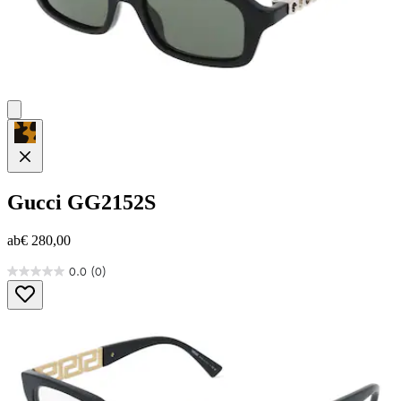
Gucci
GG2152S
ab
€ 280,00
0.0
(0)
0.0
von
5
Sternen.