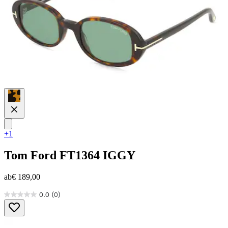
+1
Tom Ford
FT1364 IGGY
ab
€ 189,00
0.0
(0)
0.0
von
5
Sternen.