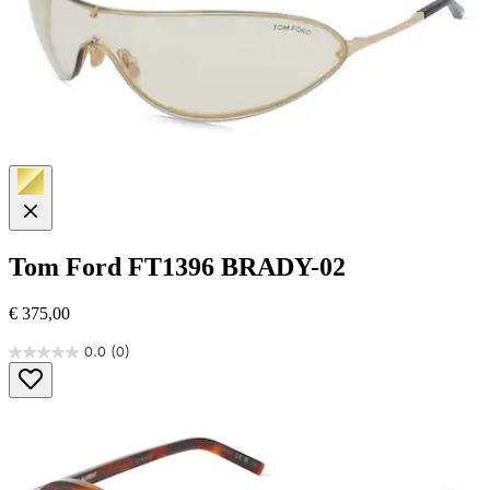
Tom Ford
FT1396 BRADY-02
€ 375,00
0.0
(0)
0.0
von
5
Sternen.