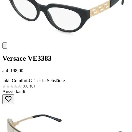
Versace
VE3383
ab
€ 198,00
inkl. Comfort-Gläser in Sehstärke
0.0
(0)
0.0
Ausverkauft
von
5
Sternen.