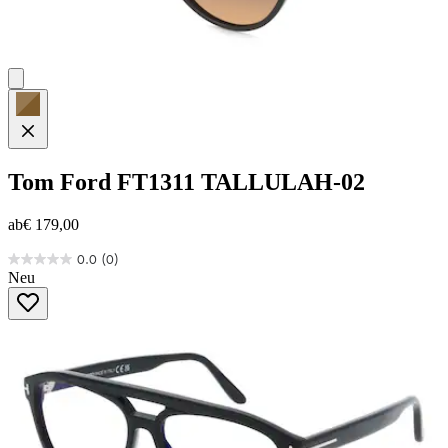
Tom Ford
FT1311 TALLULAH-02
ab
€ 179,00
0.0
(0)
0.0
Neu
von
5
Sternen.