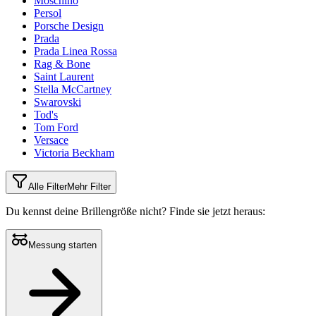
Moschino
Persol
Porsche Design
Prada
Prada Linea Rossa
Rag & Bone
Saint Laurent
Stella McCartney
Swarovski
Tod's
Tom Ford
Versace
Victoria Beckham
Alle Filter
Mehr Filter
Du kennst deine Brillengröße nicht?
Finde sie jetzt heraus:
Messung starten