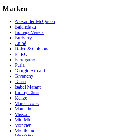
Marken
Alexander McQueen
Balenciaga
Bottega Veneta
Burberry
Chloé
Dolce & Gabbana
ETRO
Ferragamo
Furla
Giorgio Armani
Givenchy
Gucci
Isabel Marant
Jimmy Choo
Kenzo
Marc Jacobs
Maui Jim
Missoni
Miu Miu
Moncler
Montblanc