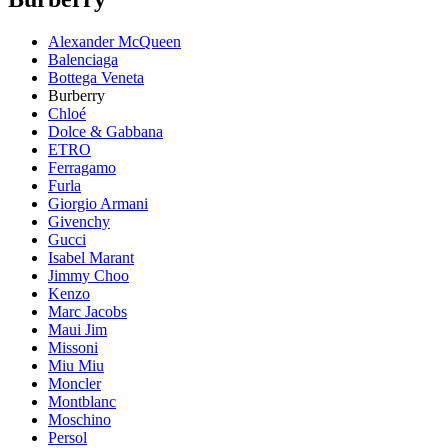
Alexander McQueen
Balenciaga
Bottega Veneta
Burberry
Chloé
Dolce & Gabbana
ETRO
Ferragamo
Furla
Giorgio Armani
Givenchy
Gucci
Isabel Marant
Jimmy Choo
Kenzo
Marc Jacobs
Maui Jim
Missoni
Miu Miu
Moncler
Montblanc
Moschino
Persol