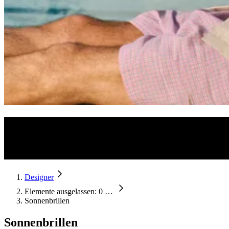
Designersonnenbrillen
Wenn Stil auf Qualität trifft: Entdecke Sonnenbrillenmodelle angesag
UV-Strahlung.
Jetzt auch in deiner Stärke erhältlich.
Designer
Elemente ausgelassen: 0
…
Sonnenbrillen
Sonnenbrillen