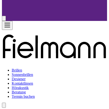
Brillen
Sonnenbrillen
Designer
Kontaktlinsen
Hörakustik
Beratung
Termin buchen