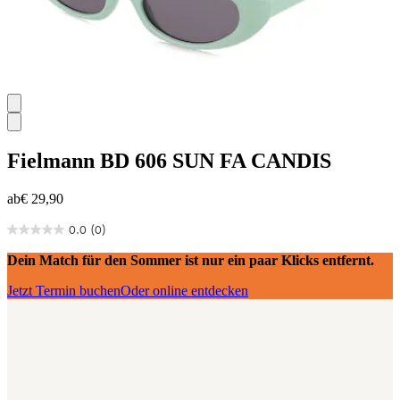
Fielmann
BD 606 SUN FA CANDIS
ab
€ 29,90
0.0
(0)
0.0
von
Dein Match für den Sommer ist nur ein paar Klicks entfernt.
5
Sternen.
Jetzt Termin buchen
Oder online entdecken