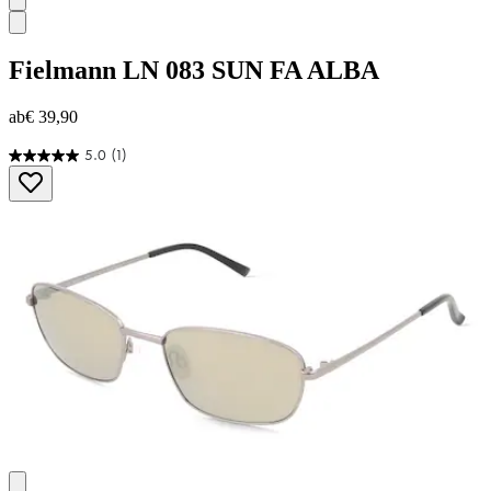
Fielmann
LN 083 SUN FA ALBA
ab
€ 39,90
5.0
(1)
5.0
von
5
Sternen.
1
Bewertung