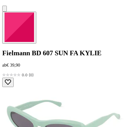
Fielmann
BD 607 SUN FA KYLIE
ab
€ 39,90
0.0
(0)
0.0
von
5
Sternen.