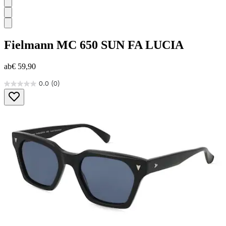
Fielmann
MC 650 SUN FA LUCIA
ab
€ 59,90
0.0
(0)
0.0
von
5
Sternen.