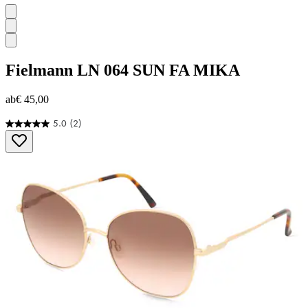
Fielmann
LN 064 SUN FA MIKA
ab
€ 45,00
5.0
(2)
5.0
von
5
Sternen.
2
Bewertungen