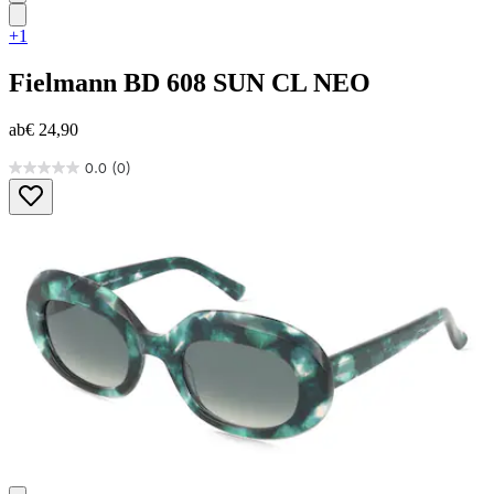
+1
Fielmann
BD 608 SUN CL NEO
ab
€ 24,90
0.0
(0)
0.0
von
5
Sternen.