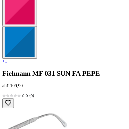
+1
Fielmann
MF 031 SUN FA PEPE
ab
€ 109,90
0.0
(0)
0.0
von
5
Sternen.