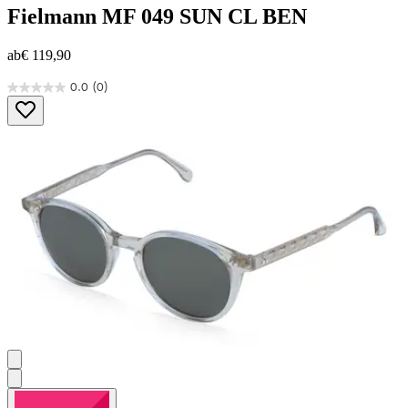
Fielmann
MF 049 SUN CL BEN
ab
€ 119,90
0.0
(0)
0.0
von
5
Sternen.