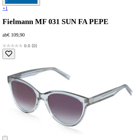
+1
Fielmann
MF 031 SUN FA PEPE
ab
€ 109,90
0.0
(0)
0.0
von
5
Sternen.