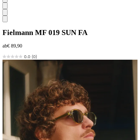
Fielmann
MF 019 SUN FA
ab
€ 89,90
0.0
(0)
0.0
von
5
Sternen.