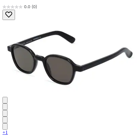
0.0
(0)
0.0
von
5
Sternen.
+1