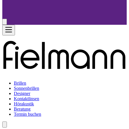
Brillen
Sonnenbrillen
Designer
Kontaktlinsen
Hörakustik
Beratung
Termin buchen