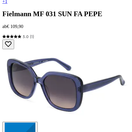
+1
Fielmann
MF 031 SUN FA PEPE
ab
€ 109,90
5.0
(1)
5.0
von
5
Sternen.
1
Bewertung