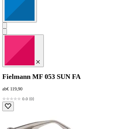
Fielmann
MF 053 SUN FA
ab
€ 119,90
0.0
(0)
0.0
von
5
Sternen.