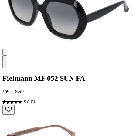
Fielmann
MF 052 SUN FA
ab
€ 119,90
5.0
(1)
5.0
von
5
Sternen.
1
Bewertung