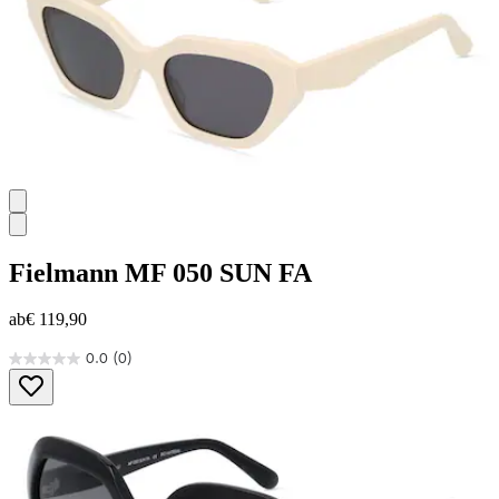
Fielmann
MF 050 SUN FA
ab
€ 119,90
0.0
(0)
0.0
von
5
Sternen.