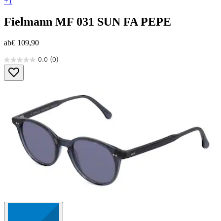
+1
Fielmann
MF 031 SUN FA PEPE
ab
€ 109,90
0.0
(0)
0.0
von
5
Sternen.