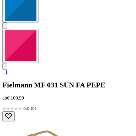
+1
Fielmann
MF 031 SUN FA PEPE
ab
€ 109,90
0.0
(0)
0.0
von
5
Sternen.