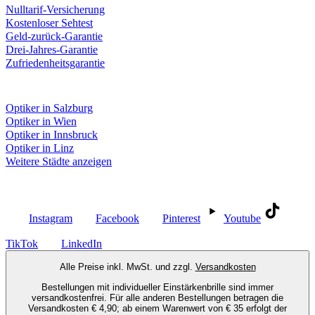
Nulltarif-Versicherung
Kostenloser Sehtest
Geld-zurück-Garantie
Drei-Jahres-Garantie
Zufriedenheitsgarantie
Fielmann in deiner Nähe
Optiker in Salzburg
Optiker in Wien
Optiker in Innsbruck
Optiker in Linz
Weitere Städte anzeigen
Social Media
Instagram
Facebook
Pinterest
Youtube
TikTok
LinkedIn
Alle Preise inkl. MwSt. und zzgl.
Versandkosten
Bestellungen mit individueller Einstärkenbrille sind immer
versandkostenfrei. Für alle anderen Bestellungen betragen die
Versandkosten € 4,90; ab einem Warenwert von € 35 erfolgt der