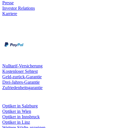
Presse
Investor Relations
Karriere
Zahlungsarten
Rechnung
Kreditkarte
Unsere Leistungen
Nulltarif-Versicherung
Kostenloser Sehtest
Geld-zurück-Garantie
Drei-Jahres-Garantie
Zufriedenheitsgarantie
Fielmann in deiner Nähe
Optiker in Salzburg
Optiker in Wien
Optiker in Innsbruck
Optiker in Linz
Weitere Städte anzeigen