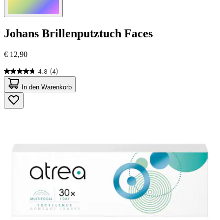
Johans
Brillenputztuch Faces
€ 12,90
4.8
(4)
4.8
von
In den Warenkorb
5
Sternen.
4
Bewertungen