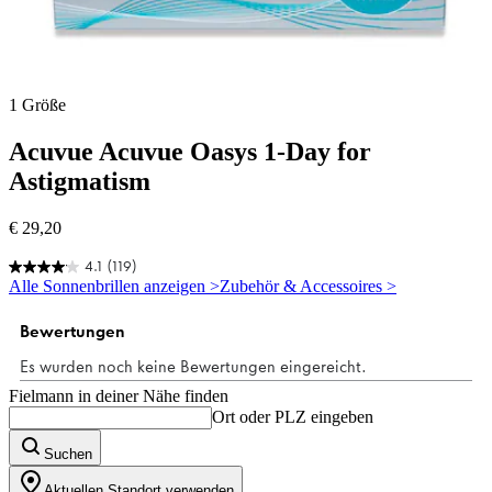
1 Größe
Acuvue
Acuvue Oasys 1-Day for
Astigmatism
€ 29,20
4.1
(119)
4.1
Alle Sonnenbrillen anzeigen >
Zubehör & Accessoires >
von
5
Sternen.
119
Bewertungen
Fielmann in deiner Nähe finden
Ort oder PLZ eingeben
Suchen
Aktuellen Standort verwenden