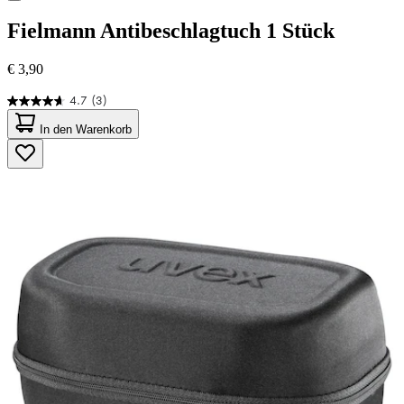
Fielmann
Antibeschlagtuch 1 Stück
€ 3,90
4.7
(3)
4.7
von
In den Warenkorb
5
Sternen.
3
Bewertungen