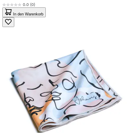
0.0
(0)
0.0
von
In den Warenkorb
5
Sternen.