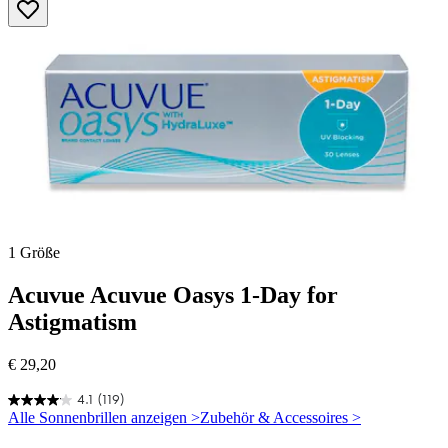
von
5
Sternen.
76
Bewertungen
1 Größe
Acuvue
Acuvue Oasys 1-Day for
Astigmatism
€ 29,20
4.1
(119)
4.1
Alle Sonnenbrillen anzeigen >
Zubehör & Accessoires >
von
5