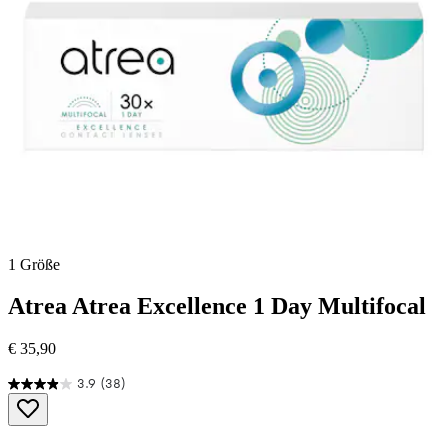
1 Größe
Atrea
Atrea Excellence 1 Day Multifocal
€ 35,90
3.9
(38)
3.9
von
5
Sternen.