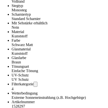
Vollrand
Stegtyp
Monosteg
Scharniertyp
Standard Scharnier
Mit Sehstärke erhältlich
Nein
Material
Kunststoff
Farbe
Schwarz Matt
Glasmaterial
Kunststoff
Glasfarbe
Braun
Tönungsart
Einfache Tönung
UV-Schutz
UV Schutz
Filterkategorie
4
Wetterbedingung
Extreme Sonneneinstrahlung (z.B. Hochgebirge)
Artikelnummer
1528297