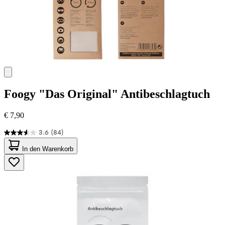
Foogy
"Das Original" Antibeschlagtuch
€ 7,90
3.6
(84)
3.6
von
In den Warenkorb
5
Sternen.
84
Bewertungen