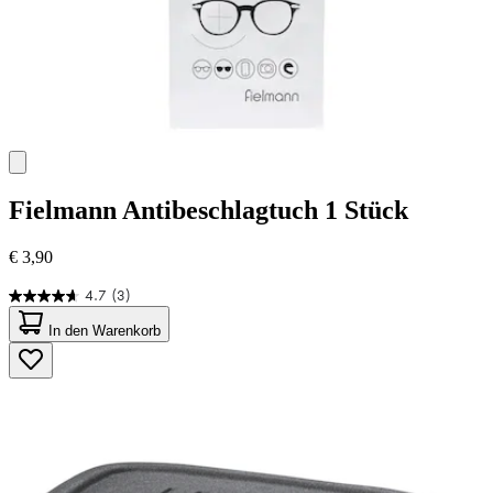
Fielmann
Antibeschlagtuch 1 Stück
€ 3,90
4.7
(3)
4.7
von
In den Warenkorb
5
Sternen.
3
Bewertungen