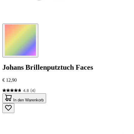
Johans
Brillenputztuch Faces
€ 12,90
4.8
(4)
4.8
von
In den Warenkorb
5
Sternen.
4
Bewertungen