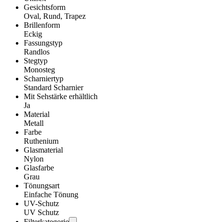
Gesichtsform
Oval, Rund, Trapez
Brillenform
Eckig
Fassungstyp
Randlos
Stegtyp
Monosteg
Scharniertyp
Standard Scharnier
Mit Sehstärke erhältlich
Ja
Material
Metall
Farbe
Ruthenium
Glasmaterial
Nylon
Glasfarbe
Grau
Tönungsart
Einfache Tönung
UV-Schutz
UV Schutz
Filterkategorie