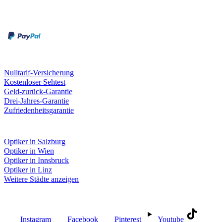
Zahlungsarten
Rechnung
Kreditkarte
Unsere Leistungen
Nulltarif-Versicherung
Kostenloser Sehtest
Geld-zurück-Garantie
Drei-Jahres-Garantie
Zufriedenheitsgarantie
Fielmann in deiner Nähe
Optiker in Salzburg
Optiker in Wien
Optiker in Innsbruck
Optiker in Linz
Weitere Städte anzeigen
Social Media
Instagram
Facebook
Pinterest
Youtube