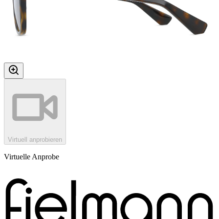
Virtuell anprobieren
Virtuelle Anprobe