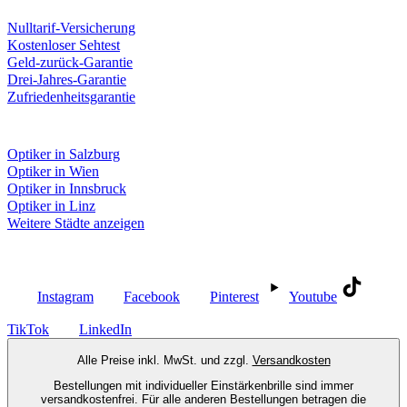
Unsere Leistungen
Nulltarif-Versicherung
Kostenloser Sehtest
Geld-zurück-Garantie
Drei-Jahres-Garantie
Zufriedenheitsgarantie
Fielmann in deiner Nähe
Optiker in Salzburg
Optiker in Wien
Optiker in Innsbruck
Optiker in Linz
Weitere Städte anzeigen
Social Media
Instagram
Facebook
Pinterest
Youtube
TikTok
LinkedIn
Alle Preise inkl. MwSt. und zzgl.
Versandkosten
Bestellungen mit individueller Einstärkenbrille sind immer
versandkostenfrei. Für alle anderen Bestellungen betragen die