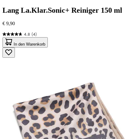
Lang
La.Klar.Sonic+ Reiniger 150 ml
€ 9,90
4.8
(4)
4.8
von
In den Warenkorb
5
Sternen.
4
Bewertungen