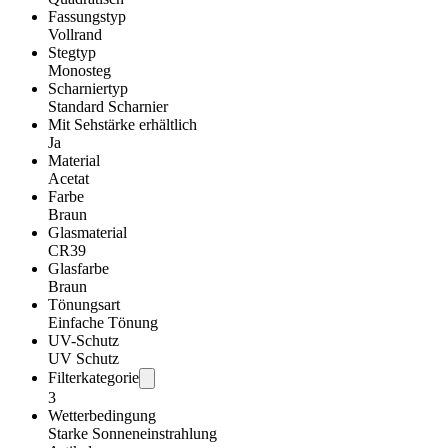
Fassungstyp
Vollrand
Stegtyp
Monosteg
Scharniertyp
Standard Scharnier
Mit Sehstärke erhältlich
Ja
Material
Acetat
Farbe
Braun
Glasmaterial
CR39
Glasfarbe
Braun
Tönungsart
Einfache Tönung
UV-Schutz
UV Schutz
Filterkategorie
3
Wetterbedingung
Starke Sonneneinstrahlung