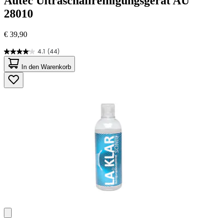
Autec
Ultraschallreinigungsgerät AU
28010
€ 39,90
4.1
(44)
4.1
von
In den Warenkorb
5
Sternen.
44
Bewertungen