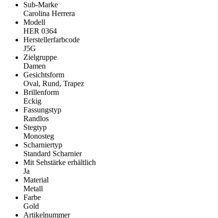
Sub-Marke
Carolina Herrera
Modell
HER 0364
Herstellerfarbcode
J5G
Zielgruppe
Damen
Gesichtsform
Oval, Rund, Trapez
Brillenform
Eckig
Fassungstyp
Randlos
Stegtyp
Monosteg
Scharniertyp
Standard Scharnier
Mit Sehstärke erhältlich
Ja
Material
Metall
Farbe
Gold
Artikelnummer