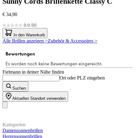
Sunny Cords
Brillenkette Classy C
€ 34,90
0.0
(0)
0.0
von
In den Warenkorb
5
Alle Brillen anzeigen >
Zubehör & Accessoires >
Sternen.
Fielmann in deiner Nähe finden
Ort oder PLZ eingeben
Suchen
Aktuellen Standort verwenden
Unser Sortiment
Kategorien
Damensonnenbrillen
Herrensonnenbrillen