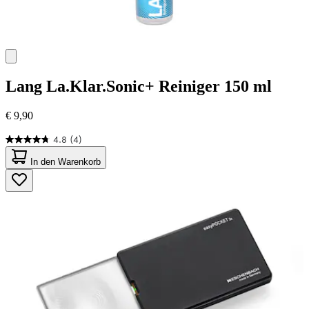
Lang
La.Klar.Sonic+ Reiniger 150 ml
€ 9,90
4.8
(4)
4.8
von
In den Warenkorb
5
Sternen.
4
Bewertungen