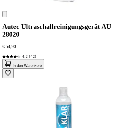
Autec
Ultraschallreinigungsgerät AU
28020
€ 54,90
4.2
(42)
4.2
von
In den Warenkorb
5
Sternen.
42
Bewertungen