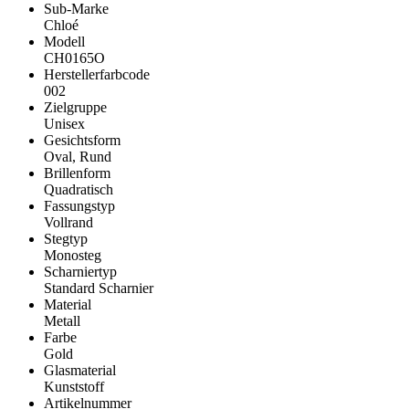
Sub-Marke
Chloé
Modell
CH0165O
Herstellerfarbcode
002
Zielgruppe
Unisex
Gesichtsform
Oval, Rund
Brillenform
Quadratisch
Fassungstyp
Vollrand
Stegtyp
Monosteg
Scharniertyp
Standard Scharnier
Material
Metall
Farbe
Gold
Glasmaterial
Kunststoff
Artikelnummer