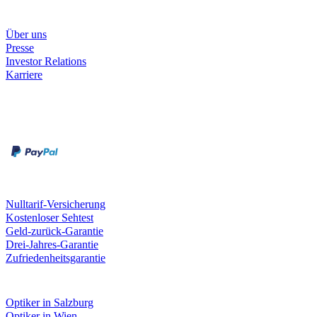
Unternehmen
Über uns
Presse
Investor Relations
Karriere
Zahlungsarten
Rechnung
Kreditkarte
Unsere Leistungen
Nulltarif-Versicherung
Kostenloser Sehtest
Geld-zurück-Garantie
Drei-Jahres-Garantie
Zufriedenheitsgarantie
Fielmann in deiner Nähe
Optiker in Salzburg
Optiker in Wien