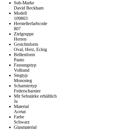
Sub-Marke
David Beckham
Modell
109803
Herstellerfarbcode
807
Zielgruppe
Herren
Gesichtsform
Oval, Herz, Eckig
Brillenform
Panto
Fassungstyp
Vollrand
Stegtyp
Monosteg
Scharniertyp
Federscharnier
Mit Sehstärke erhältlich
Ja
Material
Acetat
Farbe
Schwarz
Glasmaterial