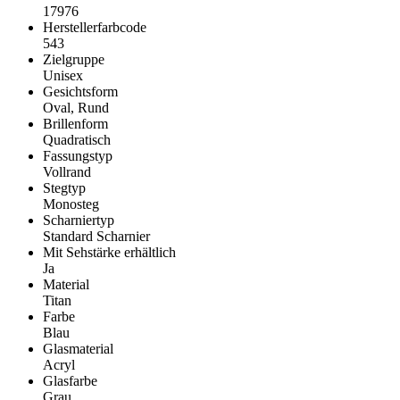
17976
Herstellerfarbcode
543
Zielgruppe
Unisex
Gesichtsform
Oval, Rund
Brillenform
Quadratisch
Fassungstyp
Vollrand
Stegtyp
Monosteg
Scharniertyp
Standard Scharnier
Mit Sehstärke erhältlich
Ja
Material
Titan
Farbe
Blau
Glasmaterial
Acryl
Glasfarbe
Grau