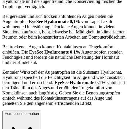
Hyaluronate und die augenfreundliche Konservierung machen die
Tropfen gut verträglich.
Bei gereizten und sich trocken anfühlenden Augen bieten die
Augentropfen
EyeSee Hyaluronate 0,1%
von Lapis Lazuli
wohltuende Unterstützung. Trockene Augen können in vielen
Situationen auftreten, beispielsweise bei Müdigkeit, in klimatisierten
Räumen oder beim konzentrierten Arbeiten am Computerbildschirm.
Bei trockenen Augen können Kontaktlinsen an Tragekomfort
einbüßen. Die
EyeSee Hyaluronate 0,1%
Augentropfen spenden
Feuchtigkeit und fördern die natürliche Benetzung der Hornhaut
und der Bindehaut.
Zentraler Wirkstoff der Augentropfen ist die Substanz Hyaluronat.
Hyaluronat speichert die Feuchtigkeit im Auge und wirkt zusätzlich
beruhigend und erfrischend.
EyeSee Hyaluronate 0,1%
stabilisiert
den Tränenfilm des Auges und erhöht den Tragekomfort von
Kontaktlinsen auch langfristig. Geben Sie die Benetzungstropfen
einfach während des Kontaktlinsentragens auf das Auge und
genießen Sie den angenehm erfrischenden Effekt.
Herstellerinformation