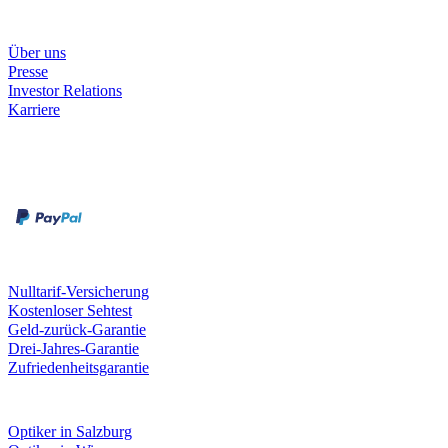
Unternehmen
Über uns
Presse
Investor Relations
Karriere
Zahlungsarten
Rechnung
Kreditkarte
Unsere Leistungen
Nulltarif-Versicherung
Kostenloser Sehtest
Geld-zurück-Garantie
Drei-Jahres-Garantie
Zufriedenheitsgarantie
Fielmann in deiner Nähe
Optiker in Salzburg