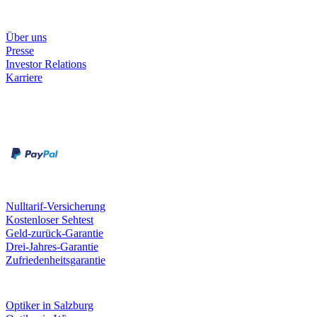
Unternehmen
Über uns
Presse
Investor Relations
Karriere
Zahlungsarten
Rechnung
Kreditkarte
Unsere Leistungen
Nulltarif-Versicherung
Kostenloser Sehtest
Geld-zurück-Garantie
Drei-Jahres-Garantie
Zufriedenheitsgarantie
Fielmann in deiner Nähe
Optiker in Salzburg