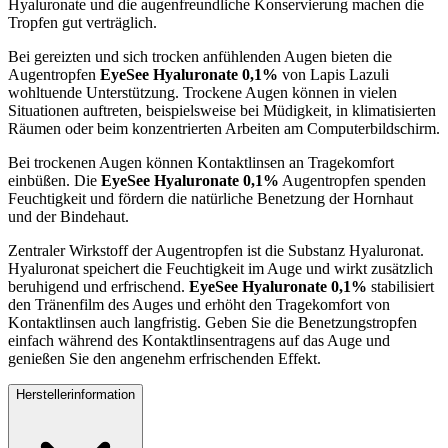
Hyaluronate und die augenfreundliche Konservierung machen die
Tropfen gut verträglich.
Bei gereizten und sich trocken anfühlenden Augen bieten die
Augentropfen
EyeSee Hyaluronate 0,1%
von Lapis Lazuli
wohltuende Unterstützung. Trockene Augen können in vielen
Situationen auftreten, beispielsweise bei Müdigkeit, in klimatisierten
Räumen oder beim konzentrierten Arbeiten am Computerbildschirm.
Bei trockenen Augen können Kontaktlinsen an Tragekomfort
einbüßen. Die
EyeSee Hyaluronate 0,1%
Augentropfen spenden
Feuchtigkeit und fördern die natürliche Benetzung der Hornhaut
und der Bindehaut.
Zentraler Wirkstoff der Augentropfen ist die Substanz Hyaluronat.
Hyaluronat speichert die Feuchtigkeit im Auge und wirkt zusätzlich
beruhigend und erfrischend.
EyeSee Hyaluronate 0,1%
stabilisiert
den Tränenfilm des Auges und erhöht den Tragekomfort von
Kontaktlinsen auch langfristig. Geben Sie die Benetzungstropfen
einfach während des Kontaktlinsentragens auf das Auge und
genießen Sie den angenehm erfrischenden Effekt.
Herstellerinformation