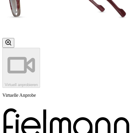
Virtuell anprobieren
Virtuelle Anprobe