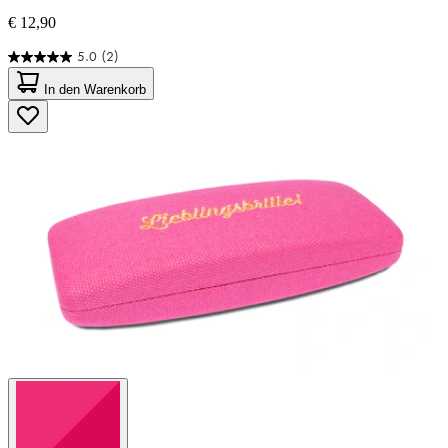
€ 12,90
5.0
(2)
5.0
von
In den Warenkorb
5
Sternen.
2
Bewertungen