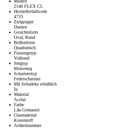
Modell
2146 FLEX CL
Herstellerfarbcode
4735
Zielgruppe
Damen
Gesichtsform
Oval, Rund
Brillenform
Quadratisch
Fassungstyp
Vollrand
Stegtyp
Monosteg
Scharniertyp
Federscharnier
Mit Sehstärke erhältlich
Ja
Material
Acetat
Farbe
Lila Gemasert
Glasmaterial
Kunststoff
Artikelnummer