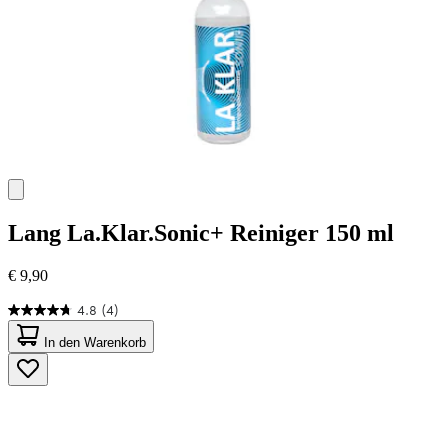
Lang
La.Klar.Sonic+ Reiniger 150 ml
€ 9,90
4.8
(4)
4.8
von
In den Warenkorb
5
Sternen.
4
Bewertungen