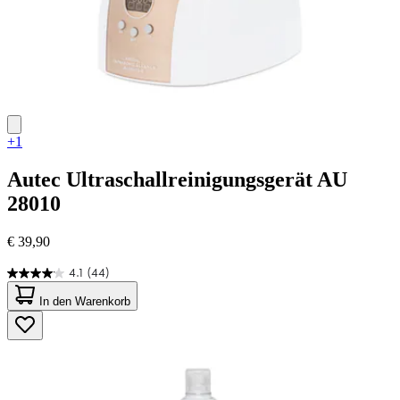
+1
Autec
Ultraschallreinigungsgerät AU
28010
€ 39,90
4.1
(44)
4.1
von
In den Warenkorb
5
Sternen.
44
Bewertungen