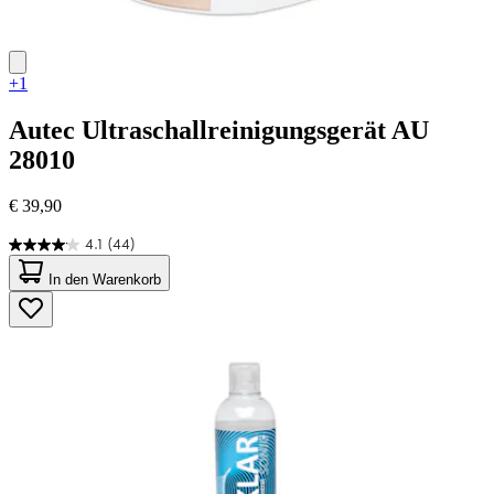
+1
Autec
Ultraschallreinigungsgerät AU
28010
€ 39,90
4.1
(44)
4.1
von
In den Warenkorb
5
Sternen.
44
Bewertungen