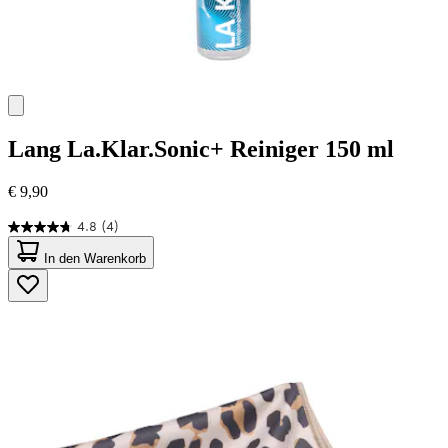
Lang
La.Klar.Sonic+ Reiniger 150 ml
€ 9,90
4.8
(4)
4.8
von
In den Warenkorb
5
Sternen.
4
Bewertungen