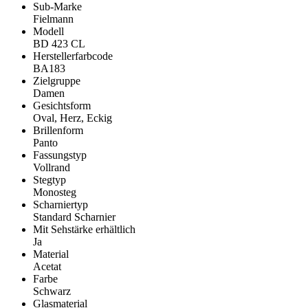
Sub-Marke
Fielmann
Modell
BD 423 CL
Herstellerfarbcode
BA183
Zielgruppe
Damen
Gesichtsform
Oval, Herz, Eckig
Brillenform
Panto
Fassungstyp
Vollrand
Stegtyp
Monosteg
Scharniertyp
Standard Scharnier
Mit Sehstärke erhältlich
Ja
Material
Acetat
Farbe
Schwarz
Glasmaterial