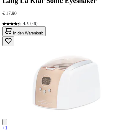
Lang
La Klar Sonic Eyeshaker
€ 17,90
4.3
(45)
4.3
von
In den Warenkorb
5
Sternen.
45
Bewertungen
+1