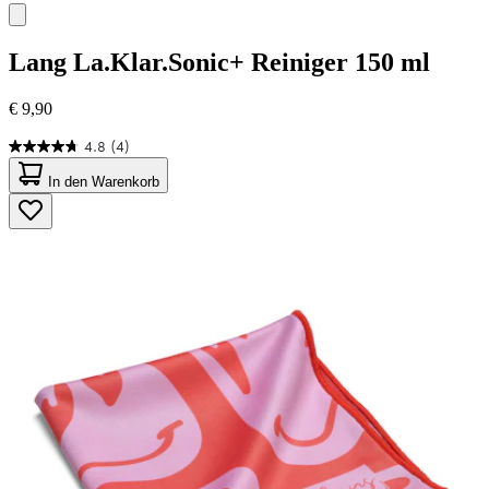
Lang
La.Klar.Sonic+ Reiniger 150 ml
€ 9,90
4.8
(4)
4.8
von
In den Warenkorb
5
Sternen.
4
Bewertungen