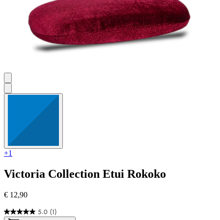
+1
Victoria Collection
Etui Rokoko
€ 12,90
5.0
(1)
5.0