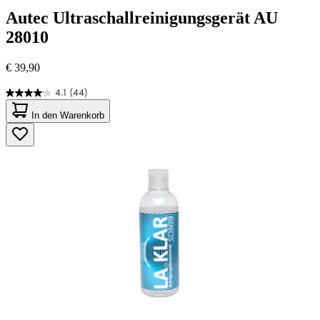
Autec
Ultraschallreinigungsgerät AU
28010
€ 39,90
4.1
(44)
4.1
von
In den Warenkorb
5
Sternen.
44
Bewertungen