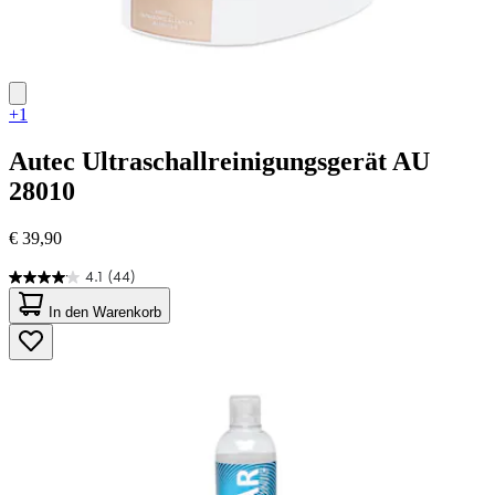
+1
Autec
Ultraschallreinigungsgerät AU
28010
€ 39,90
4.1
(44)
4.1
von
In den Warenkorb
5
Sternen.
44
Bewertungen