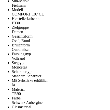
Sub-Marke
Fielmann
Modell
COMFORT 107 CL
Herstellerfarbcode
F330
Zielgruppe
Damen
Gesichtsform
Oval, Rund
Brillenform
Quadratisch
Fassungstyp
Vollrand
Stegtyp
Monosteg
Scharniertyp
Standard Scharnier
Mit Sehstärke erhältlich
Ja
Material
TR90
Farbe
Schwarz Aubergine
Glasmaterial