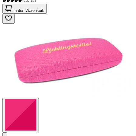
5.0
(2)
5.0
von
In den Warenkorb
5
Sternen.
2
Bewertungen