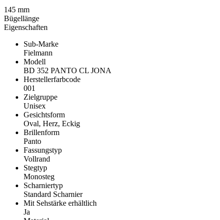
145 mm
Bügellänge
Eigenschaften
Sub-Marke
Fielmann
Modell
BD 352 PANTO CL JONA
Herstellerfarbcode
001
Zielgruppe
Unisex
Gesichtsform
Oval, Herz, Eckig
Brillenform
Panto
Fassungstyp
Vollrand
Stegtyp
Monosteg
Scharniertyp
Standard Scharnier
Mit Sehstärke erhältlich
Ja