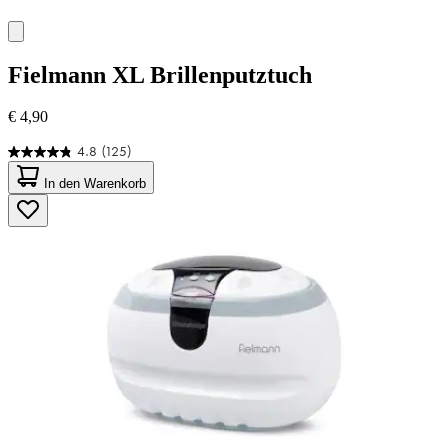
Fielmann
XL Brillenputztuch
€ 4,90
4.8
(125)
4.8
von
In den Warenkorb
5
Sternen.
125
Bewertungen