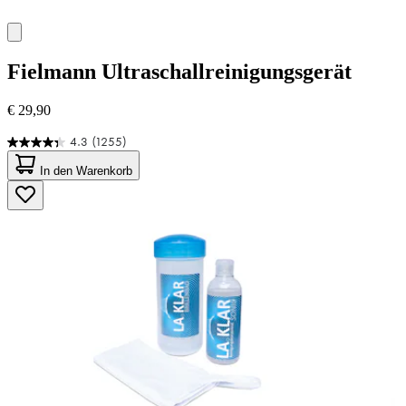
Fielmann
Ultraschallreinigungsgerät
€ 29,90
4.3
(1255)
4.3
von
In den Warenkorb
5
Sternen.
1255
Bewertungen