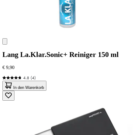
Lang
La.Klar.Sonic+ Reiniger 150 ml
€ 9,90
4.8
(4)
4.8
von
In den Warenkorb
5
Sternen.
4
Bewertungen