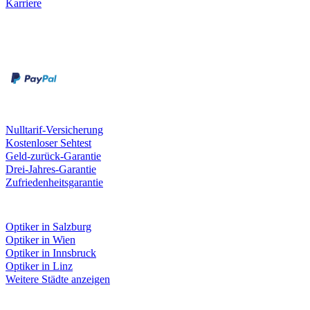
Karriere
Zahlungsarten
Rechnung
Kreditkarte
Unsere Leistungen
Nulltarif-Versicherung
Kostenloser Sehtest
Geld-zurück-Garantie
Drei-Jahres-Garantie
Zufriedenheitsgarantie
Fielmann in deiner Nähe
Optiker in Salzburg
Optiker in Wien
Optiker in Innsbruck
Optiker in Linz
Weitere Städte anzeigen
Social Media