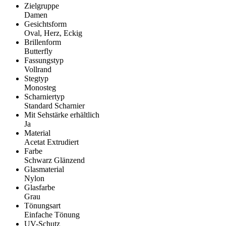
Zielgruppe
Damen
Gesichtsform
Oval, Herz, Eckig
Brillenform
Butterfly
Fassungstyp
Vollrand
Stegtyp
Monosteg
Scharniertyp
Standard Scharnier
Mit Sehstärke erhältlich
Ja
Material
Acetat Extrudiert
Farbe
Schwarz Glänzend
Glasmaterial
Nylon
Glasfarbe
Grau
Tönungsart
Einfache Tönung
UV-Schutz