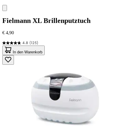
Fielmann
XL Brillenputztuch
€ 4,90
4.8
(125)
4.8
von
In den Warenkorb
5
Sternen.
125
Bewertungen