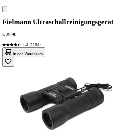
Fielmann
Ultraschallreinigungsgerät
€ 29,90
4.3
(1255)
4.3
von
In den Warenkorb
5
Sternen.
1255
Bewertungen