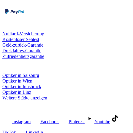
Kreditkarte
Unsere Leistungen
Nulltarif-Versicherung
Kostenloser Sehtest
Geld-zurück-Garantie
Drei-Jahres-Garantie
Zufriedenheitsgarantie
Fielmann in deiner Nähe
Optiker in Salzburg
Optiker in Wien
Optiker in Innsbruck
Optiker in Linz
Weitere Städte anzeigen
Social Media
Instagram
Facebook
Pinterest
Youtube
TikTok
LinkedIn