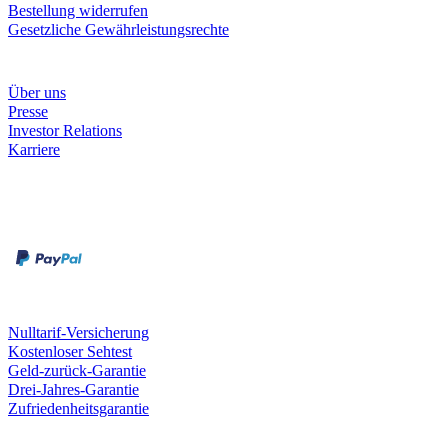
Bestellung widerrufen
Gesetzliche Gewährleistungsrechte
Unternehmen
Über uns
Presse
Investor Relations
Karriere
Zahlungsarten
Rechnung
Kreditkarte
Unsere Leistungen
Nulltarif-Versicherung
Kostenloser Sehtest
Geld-zurück-Garantie
Drei-Jahres-Garantie
Zufriedenheitsgarantie
Fielmann in deiner Nähe