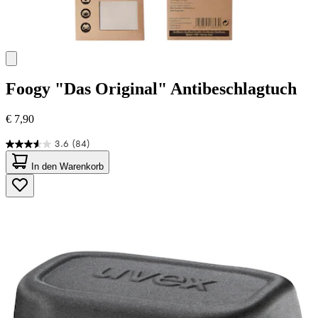
Foogy
"Das Original" Antibeschlagtuch
€ 7,90
3.6
(84)
3.6
von
In den Warenkorb
5
Sternen.
84
Bewertungen