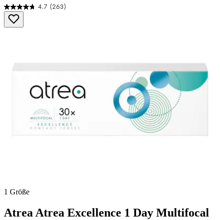
4.7
(263)
4.7
von
5
Sternen.
263
Bewertungen
1 Größe
Atrea
Atrea Excellence 1 Day Multifocal