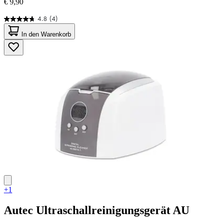
€ 9,90
4.8
(4)
4.8
von
In den Warenkorb
5
Sternen.
4
Bewertungen
+1
Autec
Ultraschallreinigungsgerät AU