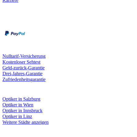
Karriere
Zahlungsarten
Rechnung
Kreditkarte
Unsere Leistungen
Nulltarif-Versicherung
Kostenloser Sehtest
Geld-zurück-Garantie
Drei-Jahres-Garantie
Zufriedenheitsgarantie
Fielmann in deiner Nähe
Optiker in Salzburg
Optiker in Wien
Optiker in Innsbruck
Optiker in Linz
Weitere Städte anzeigen
Social Media