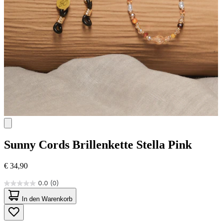
Sunny Cords
Brillenkette Stella Pink
€ 34,90
0.0
(0)
0.0
von
In den Warenkorb
5
Sternen.