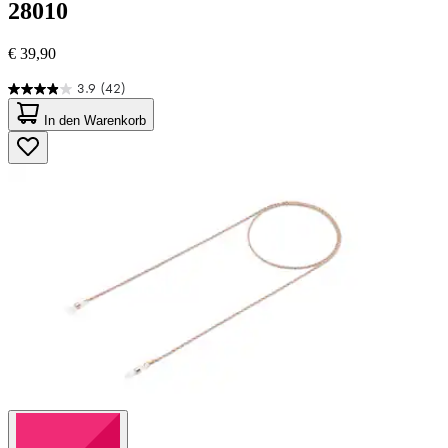
28010
€ 39,90
3.9
(42)
3.9
von
In den Warenkorb
5
Sternen.
42
Bewertungen