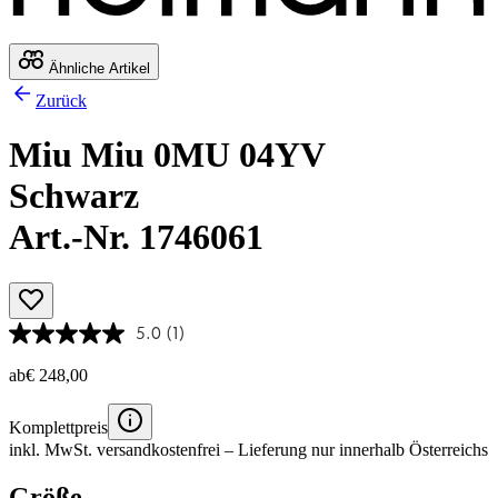
Ähnliche Artikel
Zurück
Miu Miu 0MU 04YV
Schwarz
Art.-Nr. 1746061
5.0
(1)
ab
€ 248,00
Komplettpreis
inkl. MwSt.
versandkostenfrei
– Lieferung nur innerhalb Österreichs
Größe