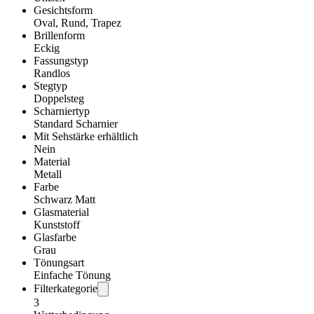
Gesichtsform
Oval, Rund, Trapez
Brillenform
Eckig
Fassungstyp
Randlos
Stegtyp
Doppelsteg
Scharniertyp
Standard Scharnier
Mit Sehstärke erhältlich
Nein
Material
Metall
Farbe
Schwarz Matt
Glasmaterial
Kunststoff
Glasfarbe
Grau
Tönungsart
Einfache Tönung
Filterkategorie
3