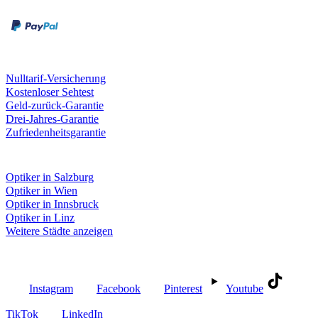
Kreditkarte
Unsere Leistungen
Nulltarif-Versicherung
Kostenloser Sehtest
Geld-zurück-Garantie
Drei-Jahres-Garantie
Zufriedenheitsgarantie
Fielmann in deiner Nähe
Optiker in Salzburg
Optiker in Wien
Optiker in Innsbruck
Optiker in Linz
Weitere Städte anzeigen
Social Media
Instagram
Facebook
Pinterest
Youtube
TikTok
LinkedIn