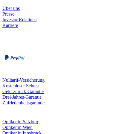
Unternehmen
Über uns
Presse
Investor Relations
Karriere
Zahlungsarten
Rechnung
Kreditkarte
Unsere Leistungen
Nulltarif-Versicherung
Kostenloser Sehtest
Geld-zurück-Garantie
Drei-Jahres-Garantie
Zufriedenheitsgarantie
Fielmann in deiner Nähe
Optiker in Salzburg
Optiker in Wien
Optiker in Innsbruck