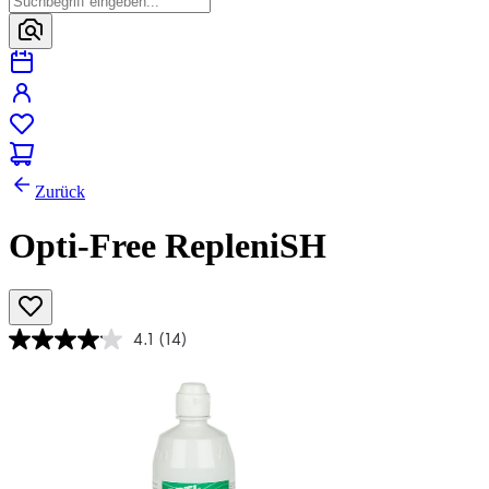
Zurück
Opti-Free RepleniSH
4.1
(14)