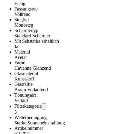
Eckig
Fassungstyp
Vollrand
Stegtyp
Monosteg
Scharniertyp
Standard Scharnier
Mit Sehstärke erhältlich
Ja
Material
Acetat
Farbe
Havanna Glänzend
Glasmaterial
Kunststoff
Glasfarbe
Braun Verlaufend
Tönungsart
Verlauf
Filterkategorie
3
Wetterbedingung
Starke Sonneneinstrahlung
Artikelnummer
6162071