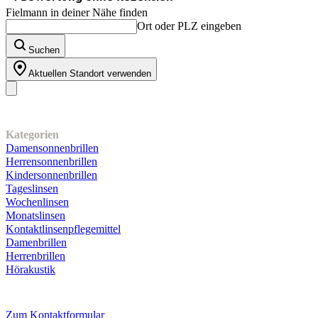
Fielmann in deiner Nähe finden
Ort oder PLZ eingeben
Suchen
Aktuellen Standort verwenden
Unser Sortiment
Kategorien
Damensonnenbrillen
Herrensonnenbrillen
Kindersonnenbrillen
Tageslinsen
Wochenlinsen
Monatslinsen
Kontaktlinsenpflegemittel
Damenbrillen
Herrenbrillen
Hörakustik
Kundenservice
Zum Kontaktformular