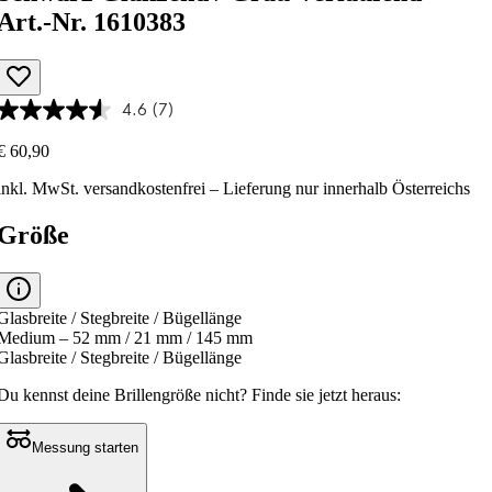
Art.-Nr. 1610383
4.6
(7)
€ 60,90
inkl. MwSt.
versandkostenfrei
– Lieferung nur innerhalb Österreichs
Größe
Glasbreite / Stegbreite / Bügellänge
Medium – 52 mm / 21 mm / 145 mm
Glasbreite / Stegbreite / Bügellänge
Du kennst deine Brillengröße nicht?
Finde sie jetzt heraus:
Messung starten