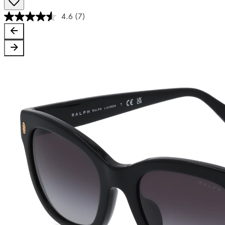
4.6
(7)