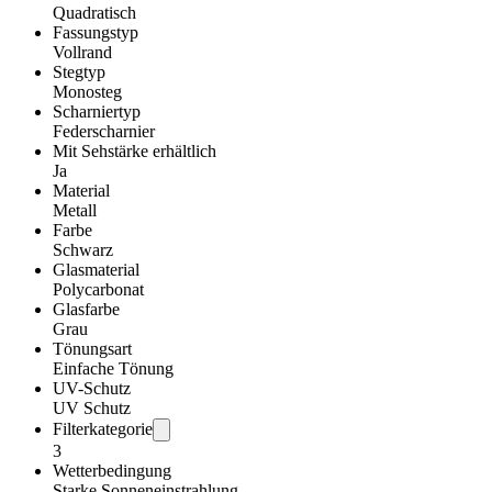
Quadratisch
Fassungstyp
Vollrand
Stegtyp
Monosteg
Scharniertyp
Federscharnier
Mit Sehstärke erhältlich
Ja
Material
Metall
Farbe
Schwarz
Glasmaterial
Polycarbonat
Glasfarbe
Grau
Tönungsart
Einfache Tönung
UV-Schutz
UV Schutz
Filterkategorie
3
Wetterbedingung
Starke Sonneneinstrahlung