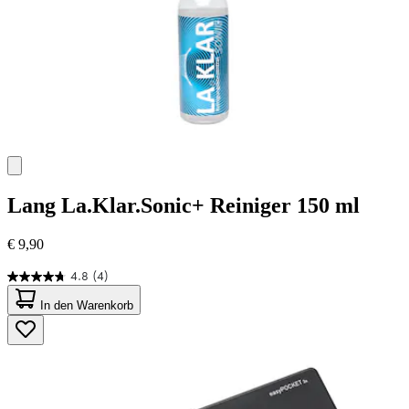
Lang
La.Klar.Sonic+ Reiniger 150 ml
€ 9,90
4.8
(4)
4.8
von
In den Warenkorb
5
Sternen.
4
Bewertungen