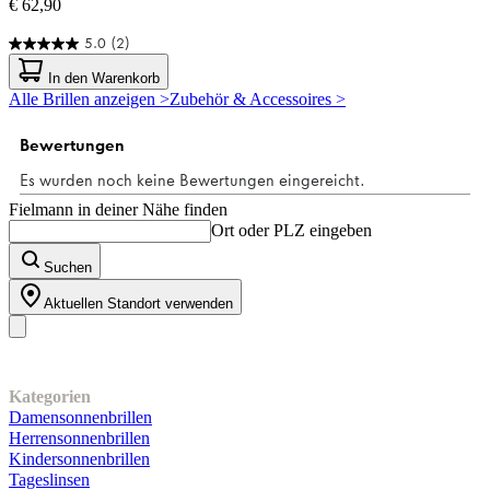
€ 62,90
5.0
(2)
5.0
von
In den Warenkorb
5
Alle Brillen anzeigen >
Zubehör & Accessoires >
Sternen.
2
Bewertungen
Fielmann in deiner Nähe finden
Ort oder PLZ eingeben
Suchen
Aktuellen Standort verwenden
Unser Sortiment
Kategorien
Damensonnenbrillen
Herrensonnenbrillen
Kindersonnenbrillen
Tageslinsen