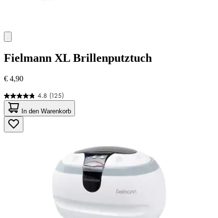
Fielmann
XL Brillenputztuch
€ 4,90
4.8
(125)
4.8
von
In den Warenkorb
5
Sternen.
125
Bewertungen