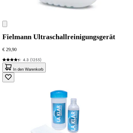
Fielmann
Ultraschallreinigungsgerät
€ 29,90
4.3
(1255)
4.3
von
In den Warenkorb
5
Sternen.
1255
Bewertungen