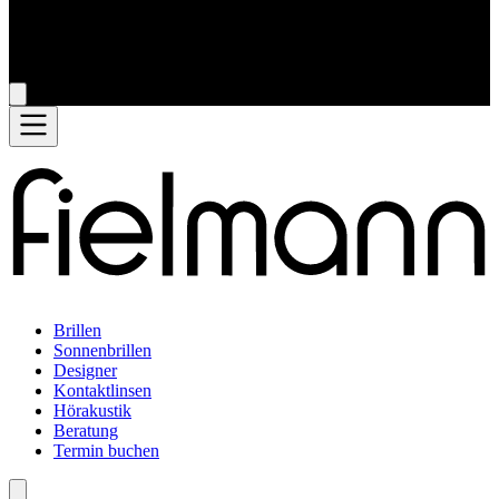
Brillen
Sonnenbrillen
Designer
Kontaktlinsen
Hörakustik
Beratung
Termin buchen