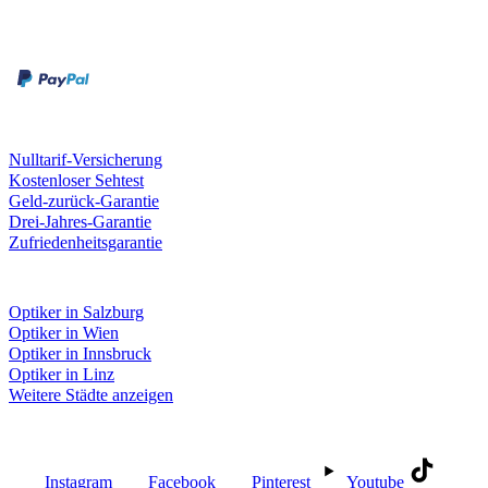
Zahlungsarten
Rechnung
Kreditkarte
Unsere Leistungen
Nulltarif-Versicherung
Kostenloser Sehtest
Geld-zurück-Garantie
Drei-Jahres-Garantie
Zufriedenheitsgarantie
Fielmann in deiner Nähe
Optiker in Salzburg
Optiker in Wien
Optiker in Innsbruck
Optiker in Linz
Weitere Städte anzeigen
Social Media
Instagram
Facebook
Pinterest
Youtube