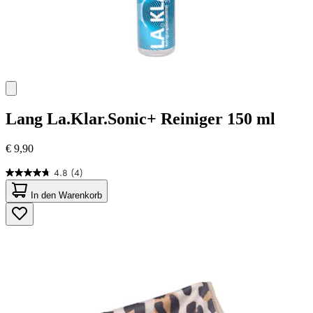
Lang
La.Klar.Sonic+ Reiniger 150 ml
€ 9,90
4.8
(4)
4.8
von
In den Warenkorb
5
Sternen.
4
Bewertungen