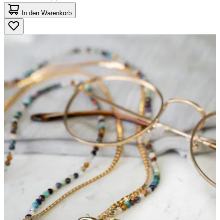
5.0
von
In den Warenkorb
5
Sternen.
8
Bewertungen