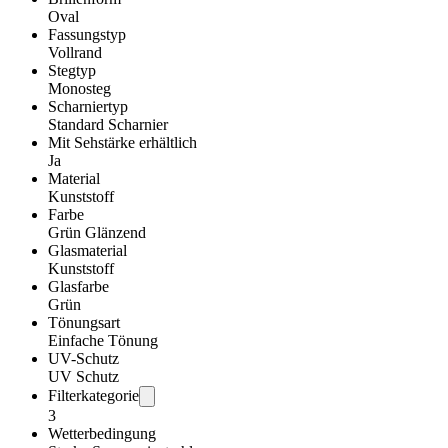
Oval
Fassungstyp
Vollrand
Stegtyp
Monosteg
Scharniertyp
Standard Scharnier
Mit Sehstärke erhältlich
Ja
Material
Kunststoff
Farbe
Grün Glänzend
Glasmaterial
Kunststoff
Glasfarbe
Grün
Tönungsart
Einfache Tönung
UV-Schutz
UV Schutz
Filterkategorie
3
Wetterbedingung