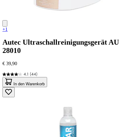
+1
Autec
Ultraschallreinigungsgerät AU
28010
€ 39,90
4.1
(44)
4.1
von
In den Warenkorb
5
Sternen.
44
Bewertungen