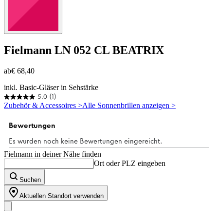
Fielmann
LN 052 CL BEATRIX
ab
€ 68,40
inkl. Basic-Gläser in Sehstärke
5.0
(1)
5.0
Zubehör & Accessoires >
Alle Sonnenbrillen anzeigen >
von
5
Sternen.
1
Bewertung
Fielmann in deiner Nähe finden
Ort oder PLZ eingeben
Suchen
Aktuellen Standort verwenden