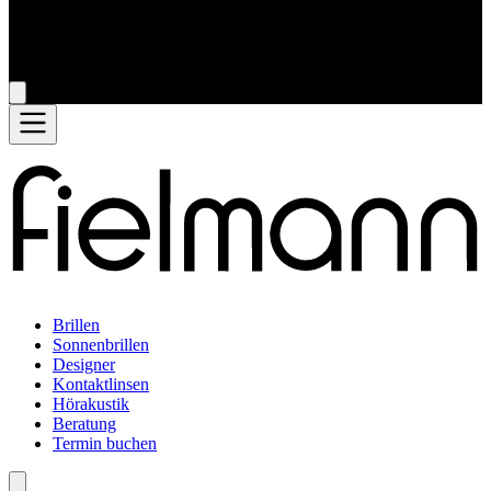
Brillen
Sonnenbrillen
Designer
Kontaktlinsen
Hörakustik
Beratung
Termin buchen