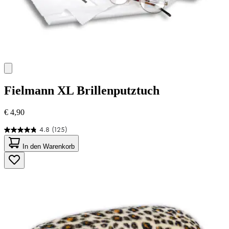
Fielmann
XL Brillenputztuch
€ 4,90
4.8
(125)
4.8
von
In den Warenkorb
5
Sternen.
125
Bewertungen