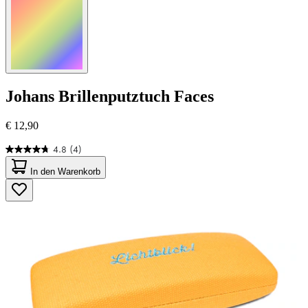
Johans
Brillenputztuch Faces
€ 12,90
4.8
(4)
4.8
von
In den Warenkorb
5
Sternen.
4
Bewertungen