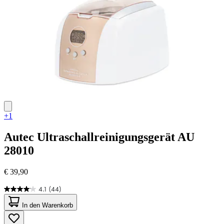
+1
Autec
Ultraschallreinigungsgerät AU
28010
€ 39,90
4.1
(44)
4.1
von
In den Warenkorb
5
Sternen.