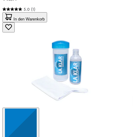
5.0
(1)
5.0
von
In den Warenkorb
5
Sternen.
1
Bewertung