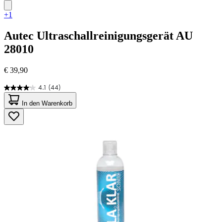
+1
Autec
Ultraschallreinigungsgerät AU
28010
€ 39,90
4.1
(44)
4.1
von
In den Warenkorb
5
Sternen.
44
Bewertungen