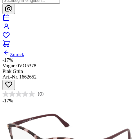
Zurück
-17%
Vogue 0VO5378
Pink Grün
Art.-Nr. 1662652
(0)
-17%