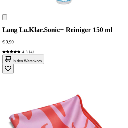
Lang
La.Klar.Sonic+ Reiniger 150 ml
€ 9,90
4.8
(4)
4.8
von
In den Warenkorb
5
Sternen.
4
Bewertungen