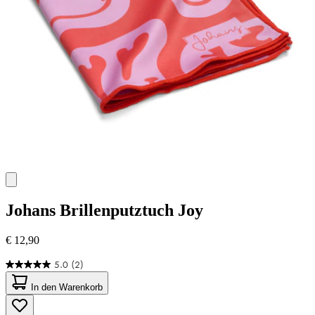
Johans
Brillenputztuch Joy
€ 12,90
5.0
(2)
5.0
von
In den Warenkorb
5
Sternen.