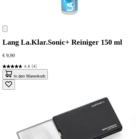
Lang
La.Klar.Sonic+ Reiniger 150 ml
€ 9,90
4.8
(4)
4.8
von
In den Warenkorb
5
Sternen.
4
Bewertungen