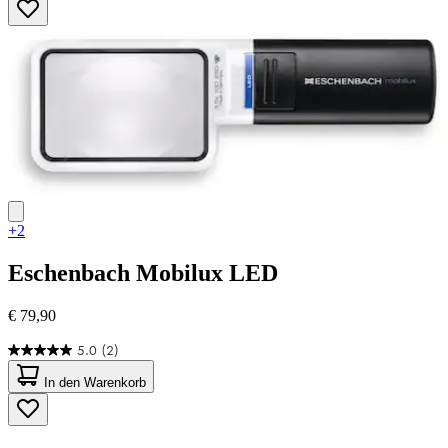
Sternen.
2
Bewertungen
+2
Eschenbach
Mobilux LED
€ 79,90
5.0
(2)
5.0
von
In den Warenkorb
5
Sternen.
2