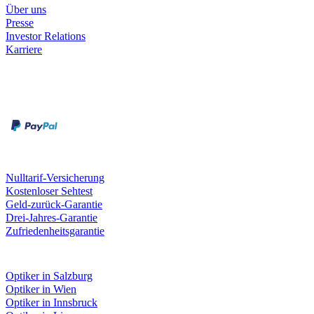
Über uns
Presse
Investor Relations
Karriere
Zahlungsarten
Rechnung
Kreditkarte
Unsere Leistungen
Nulltarif-Versicherung
Kostenloser Sehtest
Geld-zurück-Garantie
Drei-Jahres-Garantie
Zufriedenheitsgarantie
Fielmann in deiner Nähe
Optiker in Salzburg
Optiker in Wien
Optiker in Innsbruck