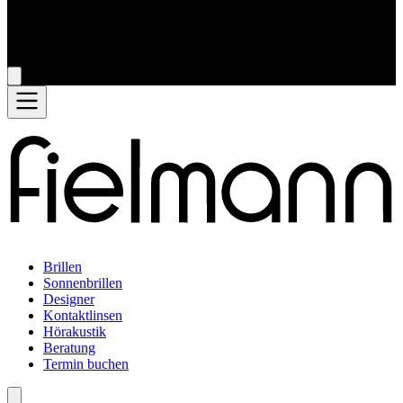
Brillen
Sonnenbrillen
Designer
Kontaktlinsen
Hörakustik
Beratung
Termin buchen