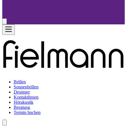
Brillen
Sonnenbrillen
Designer
Kontaktlinsen
Hörakustik
Beratung
Termin buchen