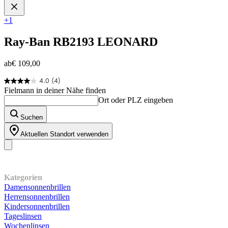
+1
Ray-Ban
RB2193 LEONARD
ab
€ 109,00
4.0
(4)
4.0
Fielmann in deiner Nähe finden
von
Ort oder PLZ eingeben
5
Sternen.
Suchen
4
Bewertungen
Aktuellen Standort verwenden
Unser Sortiment
Kategorien
Damensonnenbrillen
Herrensonnenbrillen
Kindersonnenbrillen
Tageslinsen
Wochenlinsen