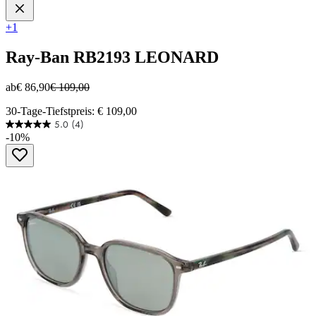
+1
Ray-Ban
RB2193 LEONARD
ab
€ 86,90
€ 109,00
30-Tage-Tiefstpreis: € 109,00
5.0
(4)
5.0
-10%
von
5
Sternen.
4
Bewertungen