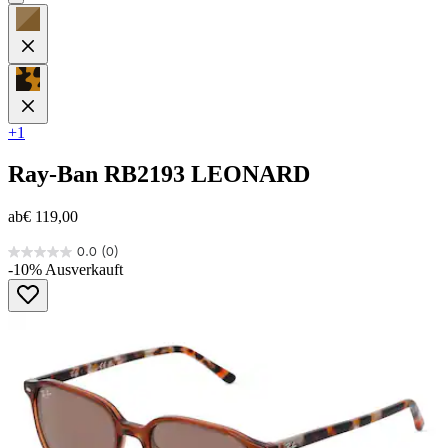
+1
Ray-Ban
RB2193 LEONARD
ab
€ 119,00
0.0
(0)
0.0
-10%
Ausverkauft
von
5
Sternen.