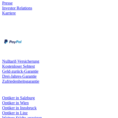
Presse
Investor Relations
Karriere
Zahlungsarten
Rechnung
Kreditkarte
Unsere Leistungen
Nulltarif-Versicherung
Kostenloser Sehtest
Geld-zurück-Garantie
Drei-Jahres-Garantie
Zufriedenheitsgarantie
Fielmann in deiner Nähe
Optiker in Salzburg
Optiker in Wien
Optiker in Innsbruck
Optiker in Linz
Weitere Städte anzeigen