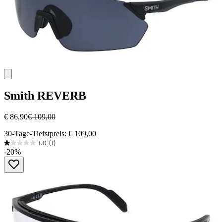
Smith
REVERB
€ 86,90
€ 109,00
30-Tage-Tiefstpreis: € 109,00
1.0
(1)
1.0
-20%
von
5
Sternen.
1
Bewertung