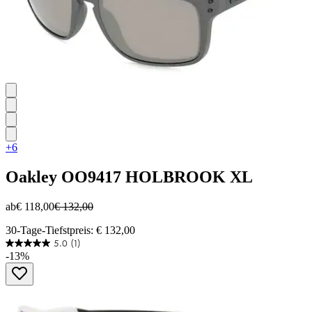
+6
Oakley
OO9417 HOLBROOK XL
ab
€ 118,00
€ 132,00
30-Tage-Tiefstpreis: € 132,00
5.0
(1)
5.0
-13%
von
5
Sternen.
1
Bewertung