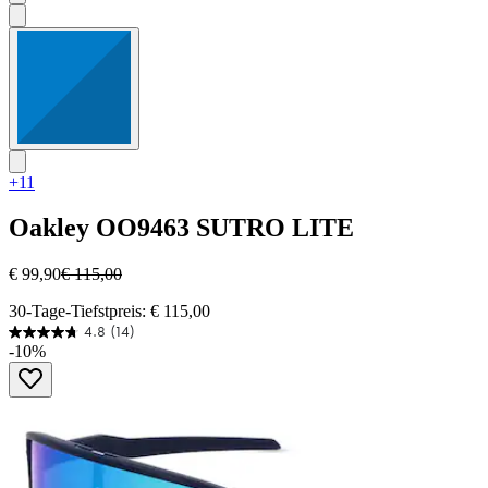
+11
Oakley
OO9463 SUTRO LITE
€ 99,90
€ 115,00
30-Tage-Tiefstpreis: € 115,00
4.8
(14)
4.8
-10%
von
5
Sternen.
14
Bewertungen