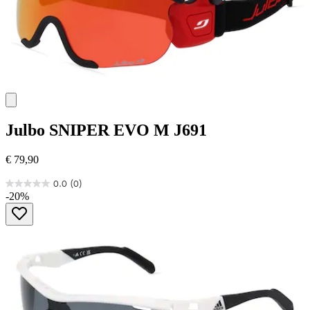
Julbo
SNIPER EVO M J691
€ 79,90
0.0
(0)
0.0
-20%
von
5
Sternen.