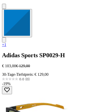
+1
Adidas Sports
SP0029-H
€ 103,00
€ 129,00
30-Tage-Tiefstpreis: € 129,00
0.0
(0)
0.0
-19%
von
5
Sternen.