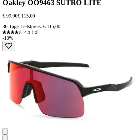
Oakley
OO9463 SUTRO LITE
€ 99,90
€ 115,00
30-Tage-Tiefstpreis: € 115,00
4.3
(12)
4.3
-13%
von
5
Sternen.
12
Bewertungen