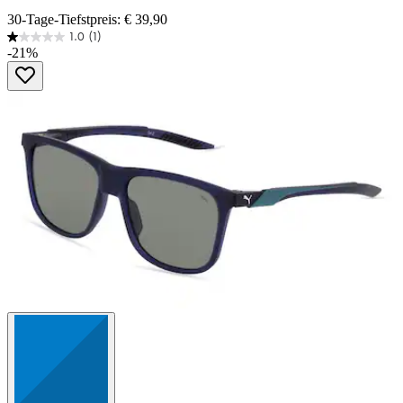
30-Tage-Tiefstpreis: € 39,90
1.0
(1)
1.0
-21%
von
5
Sternen.
1
Bewertung