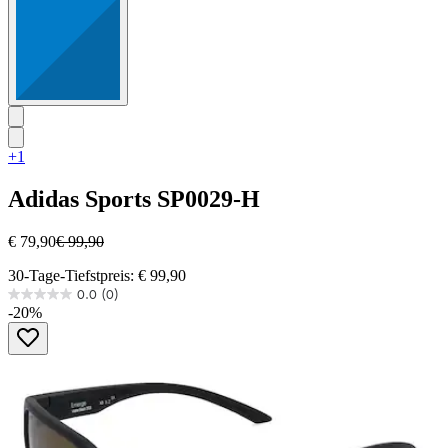
+1
Adidas Sports
SP0029-H
€ 79,90
€ 99,90
30-Tage-Tiefstpreis: € 99,90
0.0
(0)
0.0
-20%
von
5
Sternen.