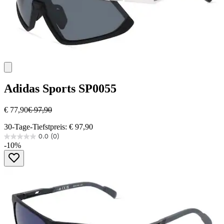
Adidas Sports
SP0055
€ 77,90
€ 97,90
30-Tage-Tiefstpreis: € 97,90
0.0
(0)
0.0
-10%
von
5
Sternen.