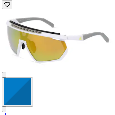
von
5
Sternen.
+1