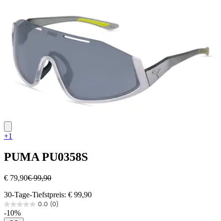
Sternen.
+1
PUMA
PU0358S
€ 79,90
€ 99,90
30-Tage-Tiefstpreis: € 99,90
0.0
(0)
0.0
-10%
von