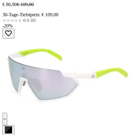
€ 86,90
€ 109,00
30-Tage-Tiefstpreis: € 109,00
0.0
(0)
0.0
-20%
von
5
Sternen.