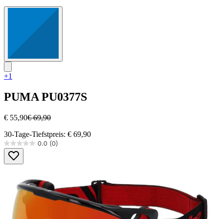
+1
PUMA
PU0377S
€ 55,90
€ 69,90
30-Tage-Tiefstpreis: € 69,90
0.0
(0)
0.0
von
5
Sternen.