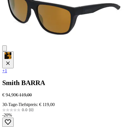
+1
Smith
BARRA
€ 94,90
€ 119,00
30-Tage-Tiefstpreis: € 119,00
0.0
(0)
0.0
-20%
von
5