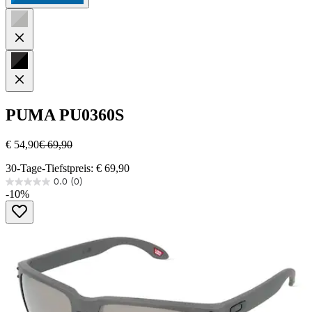
PUMA
PU0360S
€ 54,90
€ 69,90
30-Tage-Tiefstpreis: € 69,90
0.0
(0)
0.0
-10%
von
5
Sternen.