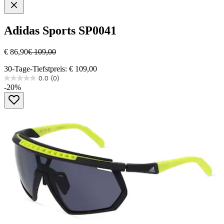
Adidas Sports
SP0041
€ 86,90
€ 109,00
30-Tage-Tiefstpreis: € 109,00
0.0
(0)
0.0
-20%
von
5
Sternen.