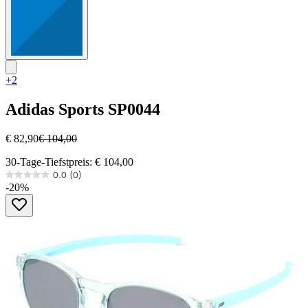
+2
Adidas Sports
SP0044
€ 82,90
€ 104,00
30-Tage-Tiefstpreis: € 104,00
0.0
(0)
0.0
-20%
von
5
Sternen.