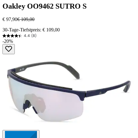
Oakley
OO9462 SUTRO S
€ 97,90
€ 109,00
30-Tage-Tiefstpreis: € 109,00
4.4
(8)
4.4
-20%
von
5
Sternen.
8
Bewertungen