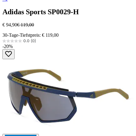
Adidas Sports
SP0029-H
€ 94,90
€ 119,00
30-Tage-Tiefstpreis: € 119,00
0.0
(0)
0.0
-20%
von
5
Sternen.