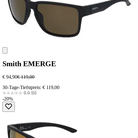
Smith
EMERGE
€ 94,90
€ 119,00
30-Tage-Tiefstpreis: € 119,00
0.0
(0)
0.0
-20%
von
5
Sternen.