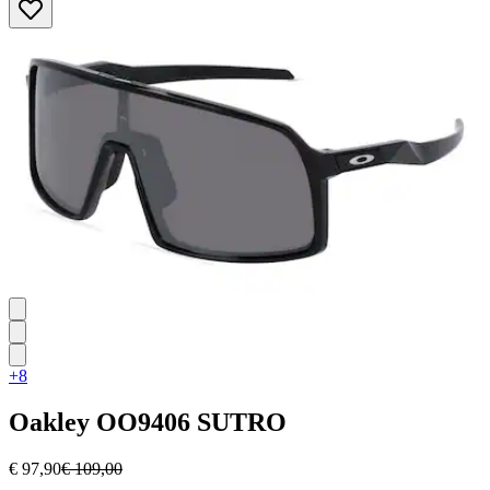
5
Sternen.
+8
Oakley
OO9406 SUTRO
€ 97,90
€ 109,00