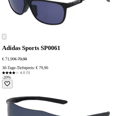
Adidas Sports
SP0061
€ 71,90
€ 79,90
30-Tage-Tiefstpreis: € 79,90
4.0
(1)
4.0
-20%
von
5
Sternen.
1
Bewertung