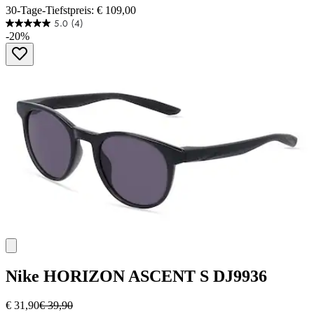
30-Tage-Tiefstpreis: € 109,00
5.0
(4)
5.0
-20%
von
5
Sternen.
4
Bewertungen
Nike
HORIZON ASCENT S DJ9936
€ 31,90
€ 39,90